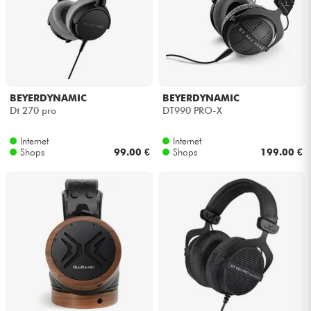
Kabel & Zubehöre
HiFi
BEYERDYNAMIC
BEYERDYNAMIC
Bundle
Dt 270 pro
DT990 PRO-X
Sehen Sie sich unsere Marken an
Internet
Internet
Shops
99.00 €
Shops
199.00 €