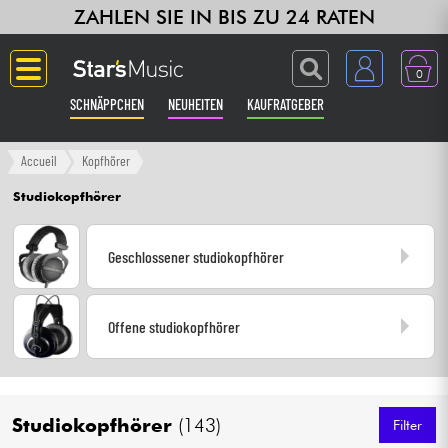
ZAHLEN SIE IN BIS ZU 24 RATEN
0
SCHNÄPPCHEN
NEUHEITEN
KAUFRATGEBER
Langue
Accueil
Kopfhörer
Studiokopfhörer
Gitarre & Bass
Geschlossener studiokopfhörer
Verstärker & Effekte
Klaviere & Piano
Offene studiokopfhörer
Synths & samplers
Studio
Studiokopfhörer
(143)
Filter