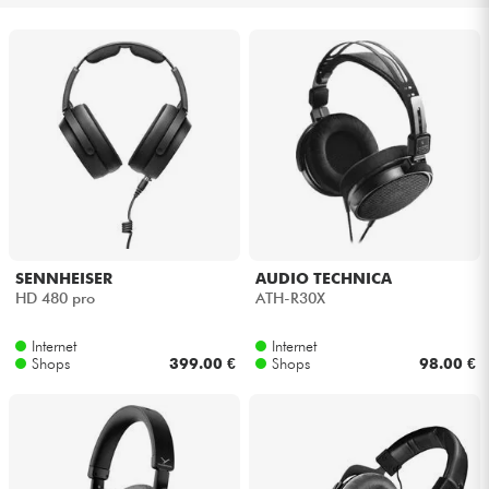
Kopfhörer
Mikros
DJ
Live-Sound
Licht
SENNHEISER
AUDIO TECHNICA
HD 480 pro
ATH-R30X
Drums
Internet
Internet
Shops
399.00 €
Shops
98.00 €
Blasinstrumente
Violinen & Quartett
Kinder