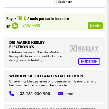
Speichern
•
Kabel & Zubehöre
LA PÉDALE BY
Star
'
S
Music
118 €
Payez
/ mois
par carte bancaire
•
Star
'
S
Music
BORDEAUX
SANS FRAIS
3x
HiFi
en
Simuler
•
Star
'
S
Music
LYON
Bundle
DIE MARKE KEELEY
•
Star
'
S
Music
PARIS
ELECTRONICS
Sehen Sie sich unsere Marken an
Erfahren Sie mehr über die Marke
•
Star
'
S
Music
TOULOUSE
Keeley electronics und entdecken Sie
den gesamten Katalog.
ENTDECKEN
WENDEN SIE SICH AN EINEN EXPERTEN
Unsere musikbegeisterten und begeisterten Teleberater sind
hier, um alle Ihre Fragen zu beantworten.
+33 181 930 900
email