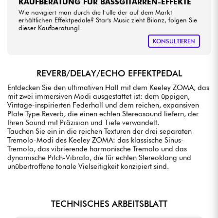
KAUFBERATUNG FÜR BASSGITARREN-EFFEKTE
Wie navigiert man durch die Fülle der auf dem Markt
erhältlichen Effektpedale? Star's Music zieht Bilanz, folgen Sie
dieser Kaufberatung!
KONSULTIEREN
REVERB/DELAY/ECHO EFFEKTPEDAL
Entdecken Sie den ultimativen Hall mit dem Keeley ZOMA, das
mit zwei immersiven Modi ausgestattet ist: dem üppigen,
Vintage-inspirierten Federhall und dem reichen, expansiven
Plate Type Reverb, die einen echten Stereosound liefern, der
Ihren Sound mit Präzision und Tiefe verwandelt.
Tauchen Sie ein in die reichen Texturen der drei separaten
Tremolo-Modi des Keeley ZOMA: das klassische Sinus-
Tremolo, das vibrierende harmonische Tremolo und das
dynamische Pitch-Vibrato, die für echten Stereoklang und
unübertroffene tonale Vielseitigkeit konzipiert sind.
TECHNISCHES ARBEITSBLATT