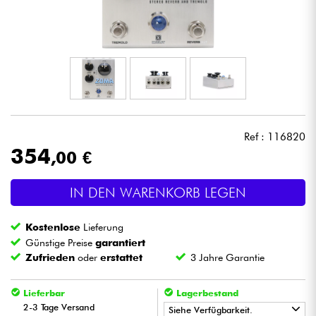
Kopfhörer
Mikros
DJ
Live-Sound
Ref : 116820
354
,00 €
Licht
IN DEN WARENKORB LEGEN
Drums
Kostenlose
Lieferung
Blasinstrumente
Günstige Preise
garantiert
Zufrieden
oder
erstattet
3 Jahre Garantie
Violinen & Quartett
Lieferbar
Lagerbestand
2-3 Tage Versand
Siehe Verfügbarkeit.
Kinder