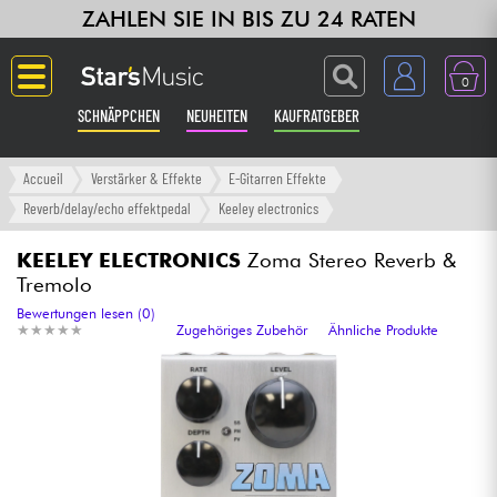
ZAHLEN SIE IN BIS ZU 24 RATEN
0
SCHNÄPPCHEN
NEUHEITEN
KAUFRATGEBER
Langue
Accueil
Verstärker & Effekte
E-Gitarren Effekte
Reverb/delay/echo effektpedal
Keeley electronics
Gitarre & Bass
KEELEY ELECTRONICS
Zoma Stereo Reverb &
Tremolo
Verstärker & Effekte
Bewertungen lesen (0)
★
★
★
★
★
★
★
★
★
★
Zugehöriges Zubehör
Ähnliche Produkte
Klaviere & Piano
Synths & samplers
Studio