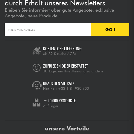
durch Erhalt unseres Newsletters
Bleiben Sie informiert über gute Angebote, exklusive
Angebote, neue Produkte...
GO !
KOSTENLOSE LIEFERUNG
ab 89 €
(siehe AGB)
ZUFRIEDEN ODER ERSTATTET
30 Tage, um Ihre Meinung zu ändern
BRAUCHEN SIE RAT?
Hotline :
+33 1 81 930 900
+ 10.000 PRODUKTE
Auf Lager
unsere Vorteile