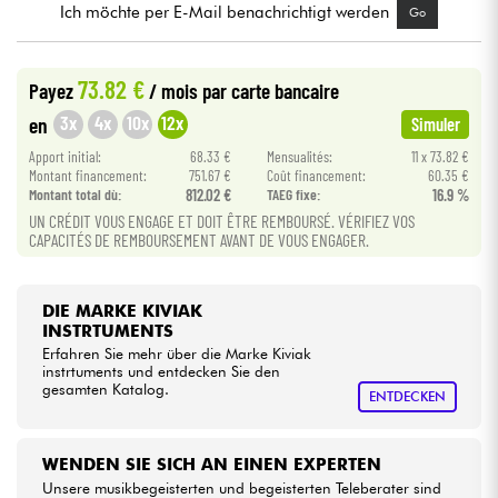
Ich möchte per E-Mail benachrichtigt werden
Go
Kabel & Zubehöre
73.82 €
Payez
/ mois
par carte bancaire
HiFi
3x
4x
10x
12x
en
Simuler
Apport initial:
68.33 €
Mensualités:
11 x 73.82 €
Bundle
Montant financement:
751.67 €
Coût financement:
60.35 €
Montant total dù:
812.02 €
TAEG fixe:
16.9 %
UN CRÉDIT VOUS ENGAGE ET DOIT ÊTRE REMBOURSÉ. VÉRIFIEZ VOS
Sehen Sie sich unsere Marken an
CAPACITÉS DE REMBOURSEMENT AVANT DE VOUS ENGAGER.
DIE MARKE KIVIAK
INSTRTUMENTS
Erfahren Sie mehr über die Marke Kiviak
instrtuments und entdecken Sie den
gesamten Katalog.
ENTDECKEN
WENDEN SIE SICH AN EINEN EXPERTEN
Unsere musikbegeisterten und begeisterten Teleberater sind