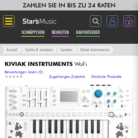
ZAHLEN SIE IN BIS ZU 24 RATEN
0
SCHNÄPPCHEN
NEUHEITEN
KAUFRATGEBER
Langue
Accueil
Synths & samplers
Sampler
Kiviak instrtuments
Gitarre & Bass
KIVIAK INSTRTUMENTS
WoFi
Bewertungen lesen (0)
★
★
★
★
★
★
★
★
★
★
Zugehöriges Zubehör
Ähnliche Produkte
Verstärker & Effekte
Klaviere & Piano
Synths & samplers
Studio