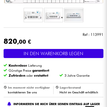
Kopfhörer
Mikros
DJ
Ref : 113991
820
,00 €
Live-Sound
IN DEN WARENKORB LEGEN
Licht
Kostenlose
Lieferung
Drums
Günstige Preise
garantiert
Zufrieden
oder
erstattet
3 Jahre Garantie
Blasinstrumente
Im moment nicht verfügbar
Lagerbestand
kontaktieren Sie uns
Nicht im Geschäft erhältlich
Violinen & Quartett
INFORMIEREN SIE MICH ÜBER SEINEN EINTRAG AUF LAGER
Kinder