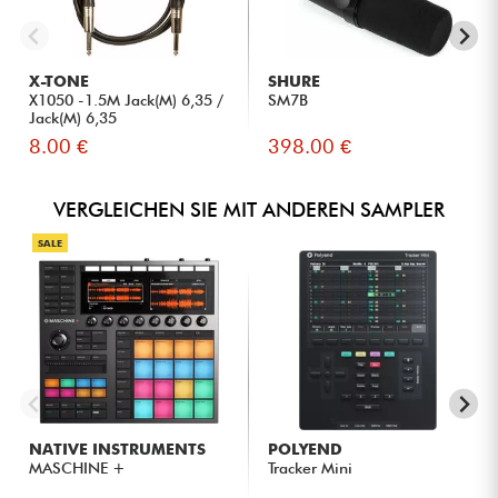
maximale Flexibilität.
X-TONE
SHURE
X1050 -1.5M Jack(M) 6,35 /
SM7B
Jack(M) 6,35
DIE MEINUNGEN VON EXPERTEN
8.00 €
398.00 €
Ein innovativer, tragbarer Sampler, ideal für mobile
Musiker.
VERGLEICHEN SIE MIT ANDEREN SAMPLER
Intuitive Benutzeroberfläche mit großer klanglicher
Flexibilität, für Anfänger und Experten gleichermaßen
SALE
geeignet.
NATIVE INSTRUMENTS
POLYEND
MASCHINE +
Tracker Mini