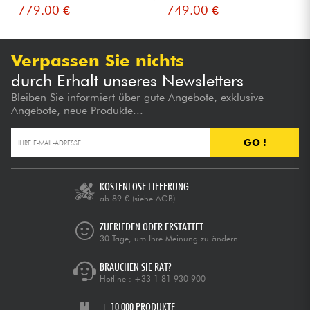
779.00 €
749.00 €
Verpassen Sie nichts
durch Erhalt unseres Newsletters
Bleiben Sie informiert über gute Angebote, exklusive
Angebote, neue Produkte...
GO !
KOSTENLOSE LIEFERUNG
ab 89 €
(siehe AGB)
ZUFRIEDEN ODER ERSTATTET
30 Tage, um Ihre Meinung zu ändern
BRAUCHEN SIE RAT?
Hotline :
+33 1 81 930 900
+ 10.000 PRODUKTE