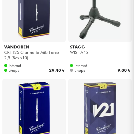
Kabel & Zubehöre
HiFi
Bundle
VANDOREN
STAGG
CR1125 Clarinette Mib Force
WIS- A45
2,5 (Box x10)
Sehen Sie sich unsere Marken an
Internet
Internet
Shops
29.40 €
Shops
9.00 €