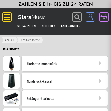
ZAHLEN SIE IN BIS ZU 24 RATEN
0
SCHNÄPPCHEN
NEUHEITEN
KAUFRATGEBER
Langue
Accueil
Blasinstrumente
Klarinette
Gitarre & Bass
Klarinette-mundstück
Verstärker & Effekte
Klaviere & Piano
Mundstück-kapsel
Synths & samplers
Anfänger-klarinette
Studio