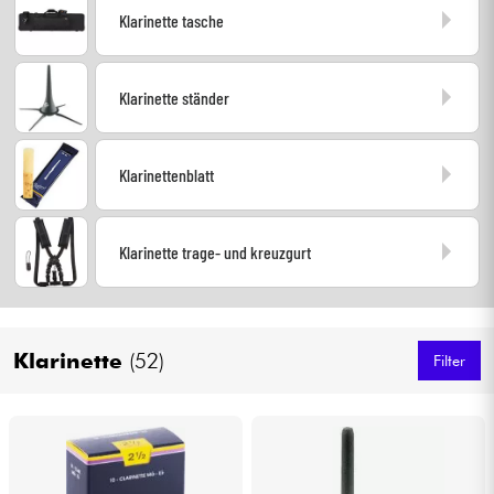
Klarinette tasche
Kopfhörer
Mikros
Klarinette ständer
DJ
Klarinettenblatt
Live-Sound
Klarinette trage- und kreuzgurt
Licht
Drums
Klarinette
(52)
Filter
Blasinstrumente
Violinen & Quartett
Kinder