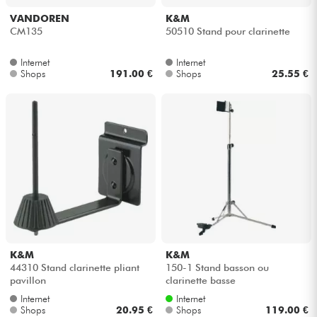
VANDOREN
K&M
CM135
50510 Stand pour clarinette
Internet
Internet
Shops
191.00 €
Shops
25.55 €
K&M
K&M
44310 Stand clarinette pliant
150-1 Stand basson ou
pavillon
clarinette basse
Internet
Internet
Shops
20.95 €
Shops
119.00 €