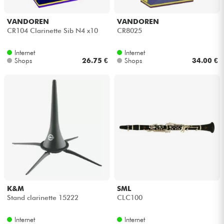
VANDOREN
VANDOREN
CR104 Clarinette Sib N4 x10
CR8025
Internet
Internet
Shops
26.75 €
Shops
34.00 €
K&M
SML
Stand clarinette 15222
CLC100
Internet
Internet