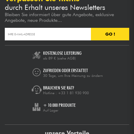
durch Erhalt unseres Newsletters
Bleiben Sie informiert über gute Angebote, exklusive
Angebote, neue Produkte...
GO !
KOSTENLOSE LIEFERUNG
ab 89 €
(siehe AGB)
ZUFRIEDEN ODER ERSTATTET
30 Tage, um Ihre Meinung zu ändern
BRAUCHEN SIE RAT?
Hotline :
+33 1 81 930 900
+ 10.000 PRODUKTE
Auf Lager
unsere Vorteile