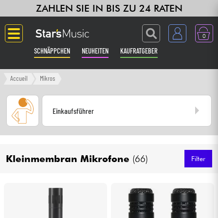
ZAHLEN SIE IN BIS ZU 24 RATEN
0
SCHNÄPPCHEN
NEUHEITEN
KAUFRATGEBER
Langue
Accueil
Mikros
Gitarre & Bass
Einkaufsführer
Verstärker & Effekte
Klaviere & Piano
Kleinmembran Mikrofone
(66)
Filter
Synths & samplers
Studio