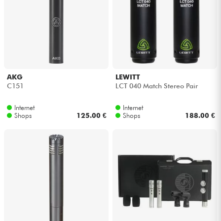
Kopfhörer
Mikros
DJ
AKG
LEWITT
C151
LCT 040 Match Stereo Pair
Live-Sound
Internet
Internet
Licht
Shops
125.00 €
Shops
188.00 €
Drums
Blasinstrumente
Violinen & Quartett
Kinder