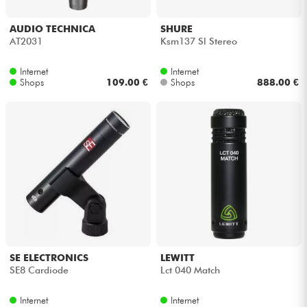
AUDIO TECHNICA
SHURE
Kabel & Zubehöre
AT2031
Ksm137 Sl Stereo
HiFi
Internet
Internet
Shops
109.00 €
Shops
888.00 €
Bundle
Sehen Sie sich unsere Marken an
SE ELECTRONICS
LEWITT
SE8 Cardiode
Lct 040 Match
Internet
Internet