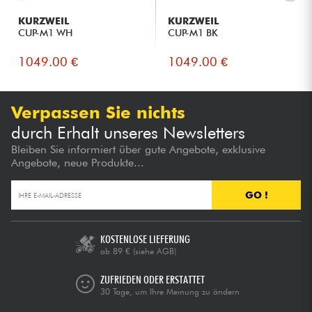
KURZWEIL
KURZWEIL
CUP-M1 WH
CUP-M1 BK
1049.00 €
1049.00 €
Verpassen Sie nichts
durch Erhalt unseres Newsletters
Bleiben Sie informiert über gute Angebote, exklusive
Angebote, neue Produkte...
GO !
KOSTENLOSE LIEFERUNG
ab 89 €
(siehe AGB)
ZUFRIEDEN ODER ERSTATTET
30 Tage, um Ihre Meinung zu ändern