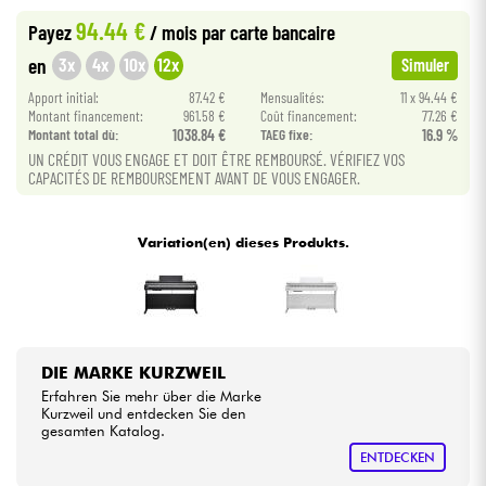
94.44 €
Payez
/ mois
par carte bancaire
Kabel & Zubehöre
3x
4x
10x
12x
en
Simuler
Apport initial:
87.42 €
Mensualités:
11 x 94.44 €
HiFi
Montant financement:
961.58 €
Coût financement:
77.26 €
Montant total dù:
1038.84 €
TAEG fixe:
16.9 %
UN CRÉDIT VOUS ENGAGE ET DOIT ÊTRE REMBOURSÉ. VÉRIFIEZ VOS
Bundle
CAPACITÉS DE REMBOURSEMENT AVANT DE VOUS ENGAGER.
Sehen Sie sich unsere Marken an
Variation(en) dieses Produkts.
DIE MARKE KURZWEIL
Erfahren Sie mehr über die Marke
Kurzweil und entdecken Sie den
gesamten Katalog.
ENTDECKEN