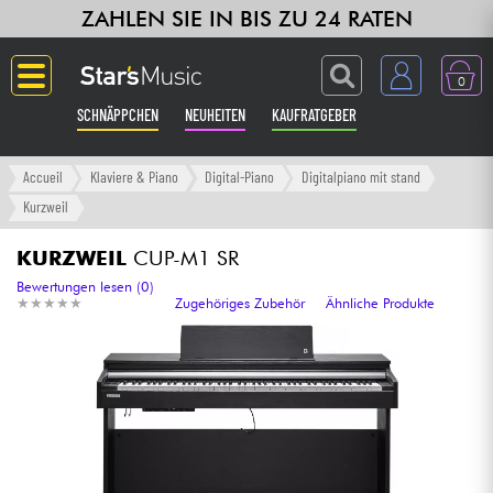
ZAHLEN SIE IN BIS ZU 24 RATEN
0
SCHNÄPPCHEN
NEUHEITEN
KAUFRATGEBER
Langue
Accueil
Klaviere & Piano
Digital-Piano
Digitalpiano mit stand
Kurzweil
Gitarre & Bass
KURZWEIL
CUP-M1 SR
Verstärker & Effekte
Bewertungen lesen (0)
★
★
★
★
★
★
★
★
★
★
Zugehöriges Zubehör
Ähnliche Produkte
Klaviere & Piano
Synths & samplers
Studio