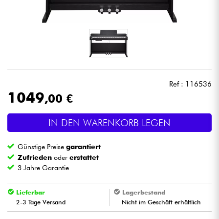
Kopfhörer
Mikros
DJ
Ref : 116536
Live-Sound
1049
,00 €
Licht
IN DEN WARENKORB LEGEN
Drums
Günstige Preise
garantiert
Zufrieden
oder
erstattet
Blasinstrumente
3 Jahre Garantie
Violinen & Quartett
Lieferbar
Lagerbestand
2-3 Tage Versand
Nicht im Geschäft erhältlich
Kinder