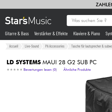
ZAHLEN
Gitarre & Bass
Verstärker & Effekte
Klaviere & Piano
Syn
Gitarre & Bass
Accueil
Live-Sound
PA Accessories
Tasche für lautsprecher & subw
Synths & samplers
LD SYSTEMS
MAUI 28 G2 SUB PC
★
★
★
★
★
★
★
★
★
★
Bewertungen lesen (0)
Ähnliche Produkte
Mikros
Licht
Violinen & Quartett