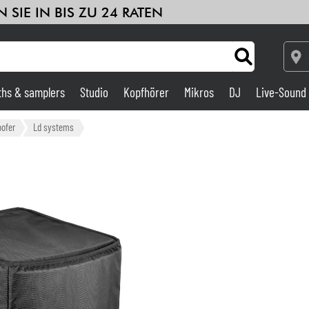
 SIE IN BIS ZU 24 RATEN
ths & samplers
Studio
Kopfhörer
Mikros
DJ
Live-Sound
Verstärker & Effekte
oofer
Ld systems
Studio
DJ
Drums
Kinder