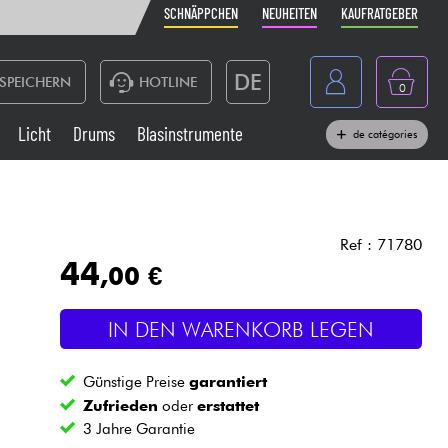
SCHNÄPPCHEN
NEUHEITEN
KAUFRATGEBER
DE
SPEICHERN
HOTLINE
0
France
Licht
Drums
Blasinstrumente
de catégories
Belgique
Klaviere & Piano
België
Kopfhörer
España
Ref : 71780
44
,00 €
Nederland
Live-Sound
English
IN DEN WARENKORB LEGEN
Blasinstrumente
Günstige Preise
garantiert
Kabel & Zubehöre
Zufrieden
oder
erstattet
3 Jahre Garantie