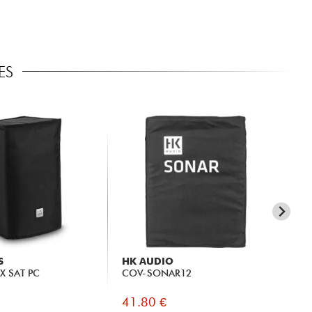
ES
S
HK AUDIO
P
X SAT PC
COV-SONAR12
SL
41.80 €
39