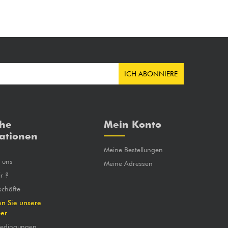
ICH ABONNIERE
che
Mein Konto
ationen
Meine Bestellungen
e uns
Meine Adressen
r ?
chäfte
en Sie unsere
ber
bedingungen