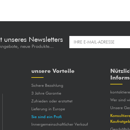
t unseres Newsletters
 Angebote, neue Produkte...
unsere Vorteile
Nützli
Inform
Sichere Bezahlung
kontaktier
3 Jahre Garantie
Wer sind wi
Zufrieden oder erstattet
Unsere Ges
Lieferung in Europe
Konsultier
Sie sind ein Profi
Kaufratge
Innergemeinschaftlicher Verkauf
Geschäfts