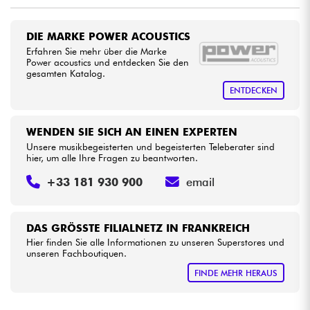
•
Star
'
S
Music
PARIS
Kabel & Zubehöre
DIE MARKE POWER ACOUSTICS
Erfahren Sie mehr über die Marke
Power acoustics und entdecken Sie den
HiFi
gesamten Katalog.
ENTDECKEN
Bundle
WENDEN SIE SICH AN EINEN EXPERTEN
Sehen Sie sich unsere Marken an
Unsere musikbegeisterten und begeisterten Teleberater sind
hier, um alle Ihre Fragen zu beantworten.
+33 181 930 900
email
DAS GRÖSSTE FILIALNETZ IN FRANKREICH
Hier finden Sie alle Informationen zu unseren Superstores und
unseren Fachboutiquen.
FINDE MEHR HERAUS