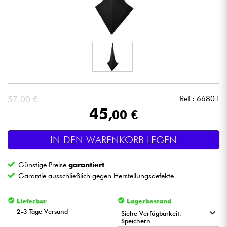
Kopfhörer
Mikros
DJ
Live-Sound
57.00 €
Ref : 66801
45
,00 €
Licht
IN DEN WARENKORB LEGEN
Drums
Günstige Preise
garantiert
Blasinstrumente
Garantie ausschließlich gegen Herstellungsdefekte
Violinen & Quartett
Lieferbar
Lagerbestand
2-3 Tage Versand
Siehe Verfügbarkeit.
Speichern
Kinder