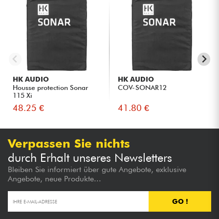
HK AUDIO
HK AUDIO
Housse protection Sonar
COV-SONAR12
115 Xi
48.25 €
41.80 €
Verpassen Sie nichts
durch Erhalt unseres Newsletters
Bleiben Sie informiert über gute Angebote, exklusive
Angebote, neue Produkte...
GO !