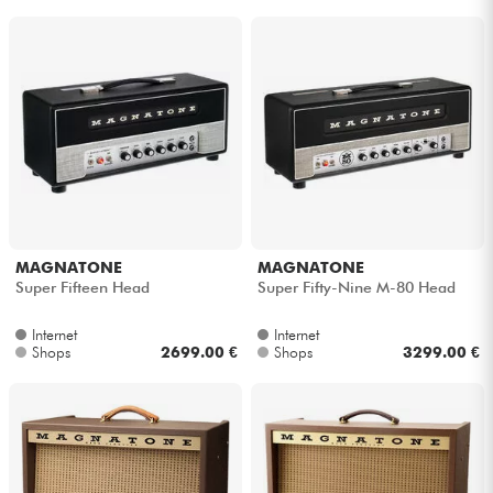
MAGNATONE
MAGNATONE
Super Fifteen Head
Super Fifty-Nine M-80 Head
Internet
Internet
Shops
2699.00 €
Shops
3299.00 €