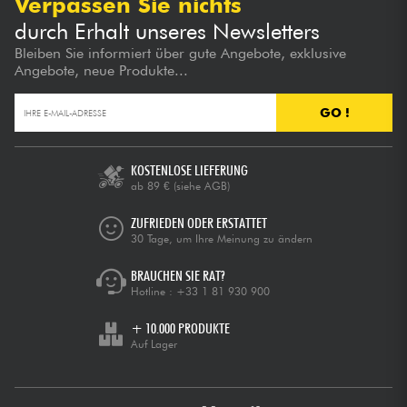
Verpassen Sie nichts
durch Erhalt unseres Newsletters
Bleiben Sie informiert über gute Angebote, exklusive
Angebote, neue Produkte...
GO !
KOSTENLOSE LIEFERUNG
ab 89 €
(siehe AGB)
ZUFRIEDEN ODER ERSTATTET
30 Tage, um Ihre Meinung zu ändern
BRAUCHEN SIE RAT?
Hotline :
+33 1 81 930 900
+ 10.000 PRODUKTE
Auf Lager