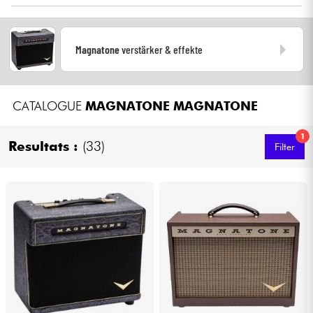
Es ist Ted Krnoblum, Chef der St.Louis Music Gruppe - zu der unter
Kopfhörer
anderem Ampeg und Crate gehören -, die 2013 die Marke
Magnatone mit den neuen High-End-Combos der 50er Jahre
gewonnen haben.
Magnatone
verstärker & effekte
Mikros
DJ
CATALOGUE
MAGNATONE
MAGNATONE
Live-Sound
1
Resultats :
(33)
Filter
Licht
Drums
Blasinstrumente
Violinen & Quartett
Kinder