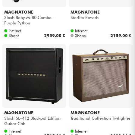
MAGNATONE
MAGNATONE
Kabel & Zubehöre
Slash Baby M-80 Combo -
Starlite Reverb
Purple Python
HiFi
Internet
Internet
Shops
2959.00 €
Shops
2159.00 €
Bundle
Sehen Sie sich unsere Marken an
MAGNATONE
MAGNATONE
Slash SL-412 Blackout Edition
Traditional Collection Twilighter
Guitar Cab.
Internet
Internet