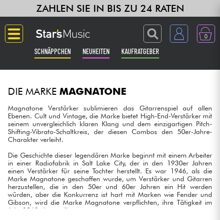
ZAHLEN SIE IN BIS ZU 24 RATEN
0
SCHNÄPPCHEN
NEUHEITEN
KAUFRATGEBER
Langue
DIE MARKE
MAGNATONE
Gitarre & Bass
Magnatone Verstärker sublimieren das Gitarrenspiel auf allen
Ebenen. Cult und Vintage, die Marke bietet High-End-Verstärker mit
seinem unvergleichlich klaren Klang und dem einzigartigen Pitch-
Verstärker & Effekte
Shifting-Vibrato-Schaltkreis, der diesen Combos den 50er-Jahre-
Charakter verleiht.
Klaviere & Piano
Die Geschichte dieser legendären Marke beginnt mit einem Arbeiter
in einer Radiofabrik in Salt Lake City, der in den 1930er Jahren
einen Verstärker für seine Tochter herstellt. Es war 1946, als die
Synths & samplers
Marke Magnatone geschaffen wurde, um Verstärker und Gitarren
herzustellen, die in den 50er und 60er Jahren ein Hit werden
würden, aber die Konkurrenz ist hart mit Marken wie Fender und
Gibson, wird die Marke Magnatone verpflichten, ihre Tätigkeit im
Studio
Jahr 1969 einzustellen.