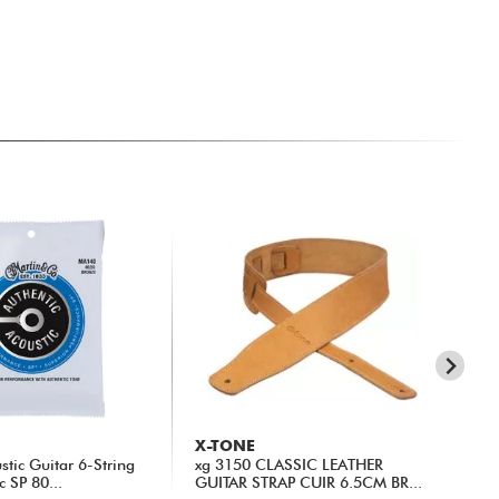
X-TONE
X-
tic Guitar 6-String
xg 3150 CLASSIC LEATHER
Ca
c SP 80...
GUITAR STRAP CUIR 6.5CM BR...