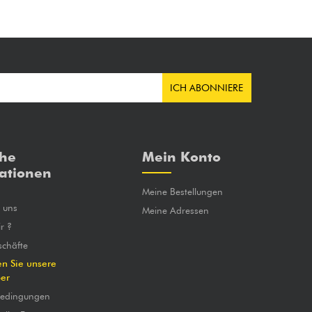
ICH ABONNIERE
che
Mein Konto
ationen
Meine Bestellungen
e uns
Meine Adressen
r ?
chäfte
en Sie unsere
ber
bedingungen