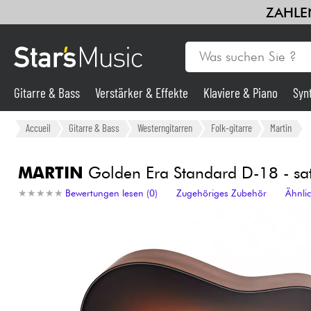
ZAHLEN
Gitarre & Bass
Verstärker & Effekte
Klaviere & Piano
Syn
Gitarre & Bass
Accueil
Gitarre & Bass
Westerngitarren
Folk-gitarre
Martin
Synths & samplers
MARTIN
Golden Era Standard D-18 - sa
★
★
★
★
★
★
★
★
★
★
Bewertungen lesen (0)
Zugehöriges Zubehör
Ähnli
Mikros
Licht
Violinen & Quartett