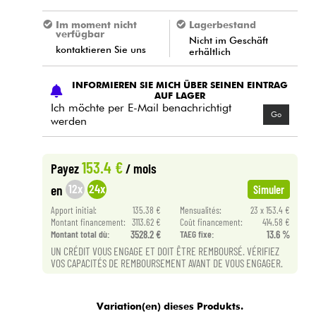
Im moment nicht
Lagerbestand
verfügbar
Nicht im Geschäft
kontaktieren Sie uns
erhältlich
INFORMIEREN SIE MICH ÜBER SEINEN EINTRAG
AUF LAGER
Ich möchte per E-Mail benachrichtigt
Go
werden
153.4 €
Payez
/ mois
12x
24x
en
Simuler
Apport initial:
135.38 €
Mensualités:
23 x 153.4 €
Montant financement:
3113.62 €
Coût financement:
414.58 €
Montant total dù:
3528.2 €
TAEG fixe:
13.6 %
UN CRÉDIT VOUS ENGAGE ET DOIT ÊTRE REMBOURSÉ. VÉRIFIEZ
VOS CAPACITÉS DE REMBOURSEMENT AVANT DE VOUS ENGAGER.
Variation(en) dieses Produkts.