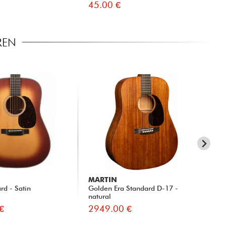
45.00 €
14
REN
MARTIN
MA
rd - Satin
Golden Era Standard D-17 -
0-1
natural
€
2949.00 €
34