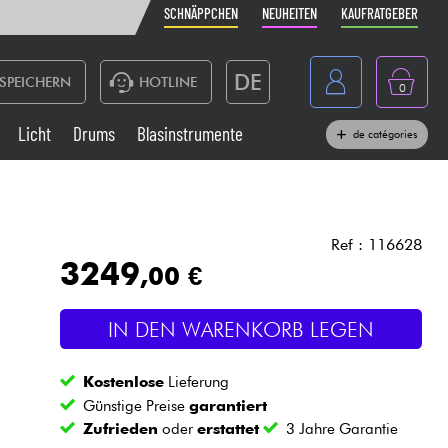
SCHNÄPPCHEN
NEUHEITEN
KAUFRATGEBER
DE
SPEICHERN
HOTLINE
0
France
Licht
Drums
Blasinstrumente
de catégories
Belgique
Klaviere & Piano
België
Kopfhörer
España
Ref : 116628
3249
,00 €
Nederland
Live-Sound
English
IN DEN WARENKORB LEGEN
Blasinstrumente
Kostenlose
Lieferung
Kabel & Zubehöre
Günstige Preise
garantiert
Zufrieden
oder
erstattet
3 Jahre Garantie