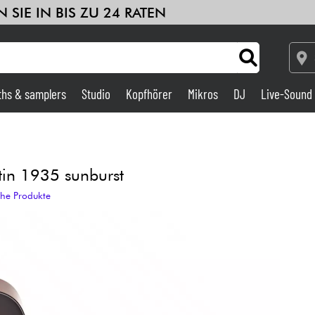
 SIE IN BIS ZU 24 RATEN
ths & samplers
Studio
Kopfhörer
Mikros
DJ
Live-Sound
Verstärker & Effekte
Studio
tin 1935 sunburst
che Produkte
DJ
Drums
Kinder