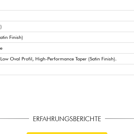
)
tin Finish)
de
ow Oval Profil, High-Performance Taper (Satin Finish).
typ Small (true pleked)
Gear w/ Butterbean Buttons
z
offer
ERFAHRUNGSBERICHTE