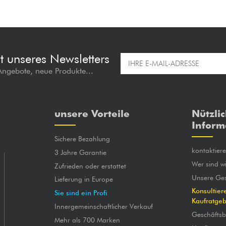
t unseres Newsletters
 Angebote, neue Produkte...
unsere Vorteile
Nützli
Inform
Sichere Bezahlung
kontaktier
3 Jahre Garantie
Wer sind wi
Zufrieden oder erstattet
Unsere Ges
Lieferung in Europe
Konsultier
Sie sind ein Profi
Kaufratge
Innergemeinschaftlicher Verkauf
Geschäfts
Mehr als 700 Marken