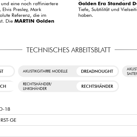
 und eine noch raffiniertere
Golden Era Standard D-
Elvis Presley, Mark
Tiefe, Subtilität und Viels
lute Referenz, die im
haben.
st. Die
MARTIN Golden
TECHNISCHES ARBEITSBLATT
AKUST
ST
DREADNOUGHT
AKUSTIKGITARRE MODELLE
SAIT
RECHTSHÄNDER/
SCH
RECHTSHÄNDER
LINKSHÄNDER
 D-18
URST-GE