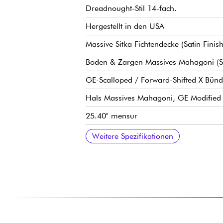
Dreadnought-Stil 14-fach.
Hergestellt in den USA
Massive Sitka Fichtendecke (Satin Finish
Boden & Zargen Massives Mahagoni (Sa
GE-Scalloped / Forward-Shifted X Bün
Hals Massives Mahagoni, GE Modified L
25.40" mensur
Griffbrett Massives Ebenholz, 20x Bund
Griffbrettradius / Radius 16"
Breite Hals 1. Bund 1.69" - 4.29 cm
Halsbreite 12. Bund 2.13" - 5.41 cm
Steg Massives Ebenholz im Belly-Stil
Kompensierter Steg-Sattel aus Knochen
Stimmmechaniken Martin Nickel Open 
Flnition nitrocellulose gloss / hochglan
Verkauft mit Martin Molded Hardshell K
Weitere Spezifikationen