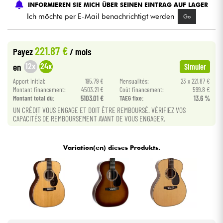
INFORMIEREN SIE MICH ÜBER SEINEN EINTRAG AUF LAGER
Ich möchte per E-Mail benachrichtigt werden
Go
Kabel & Zubehöre
221.87 €
Payez
/ mois
HiFi
12x
24x
en
Simuler
Bundle
Apport initial:
195.79 €
Mensualités:
23 x 221.87 €
Montant financement:
4503.21 €
Coût financement:
599.8 €
Montant total dù:
5103.01 €
TAEG fixe:
13.6 %
Sehen Sie sich unsere Marken an
UN CRÉDIT VOUS ENGAGE ET DOIT ÊTRE REMBOURSÉ. VÉRIFIEZ VOS
CAPACITÉS DE REMBOURSEMENT AVANT DE VOUS ENGAGER.
Variation(en) dieses Produkts.