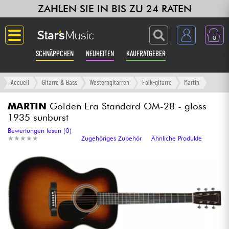
ZAHLEN SIE IN BIS ZU 24 RATEN
0
SCHNÄPPCHEN
NEUHEITEN
KAUFRATGEBER
Langue
Accueil
Gitarre & Bass
Westerngitarren
Folk-gitarre
Martin
Gitarre & Bass
MARTIN
Golden Era Standard OM-28 - gloss
1935 sunburst
Verstärker & Effekte
Bewertungen lesen (0)
★
★
★
★
★
★
★
★
★
★
Zugehöriges Zubehör
Ähnliche Produkte
Klaviere & Piano
Synths & samplers
Studio