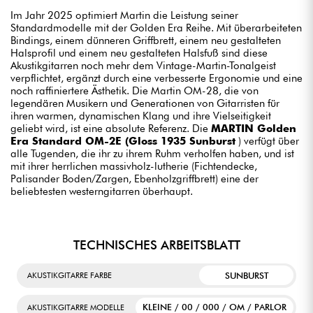
Im Jahr 2025 optimiert Martin die Leistung seiner
Standardmodelle mit der Golden Era Reihe. Mit überarbeiteten
Bindings, einem dünneren Griffbrett, einem neu gestalteten
Halsprofil und einem neu gestalteten Halsfuß sind diese
Akustikgitarren noch mehr dem Vintage-Martin-Tonalgeist
verpflichtet, ergänzt durch eine verbesserte Ergonomie und eine
noch raffiniertere Ästhetik. Die Martin OM-28, die von
legendären Musikern und Generationen von Gitarristen für
ihren warmen, dynamischen Klang und ihre Vielseitigkeit
geliebt wird, ist eine absolute Referenz. Die
MARTIN Golden
Era Standard OM-2E (Gloss 1935 Sunburst
) verfügt über
alle Tugenden, die ihr zu ihrem Ruhm verholfen haben, und ist
mit ihrer herrlichen massivholz-lutherie (Fichtendecke,
Palisander Boden/Zargen, Ebenholzgriffbrett) eine der
beliebtesten westerngitarren überhaupt.
TECHNISCHES ARBEITSBLATT
SUNBURST
AKUSTIKGITARRE FARBE
KLEINE / 00 / 000 / OM / PARLOR
AKUSTIKGITARRE MODELLE