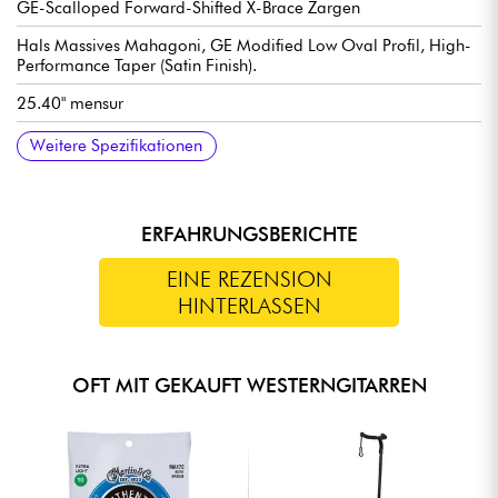
GE-Scalloped Forward-Shifted X-Brace Zargen
Hals Massives Mahagoni, GE Modified Low Oval Profil, High-
Performance Taper (Satin Finish).
25.40" mensur
Griffbrett Massives Ebenholz, 20x Bundtyp Small (true pleked)
Griffbrettradius / Radius 16"
Breite Hals 1. Bund 1.69" - 4.29 cm
Halsbreite 12. Bund 2.13" - 5.41 cm
Steg Massives Ebenholz im Belly-Stil
Kompensierter Steg-Sattel aus Knochen
Stimmmechaniken Martin Nickel Open Gear w/ Butterbean
Flnition nitrocellulose gloss / hochglanz
Verkauft mit Martin Molded Hardshell Koffer
Weitere Spezifikationen
Buttons
ERFAHRUNGSBERICHTE
EINE REZENSION
HINTERLASSEN
OFT MIT GEKAUFT WESTERNGITARREN