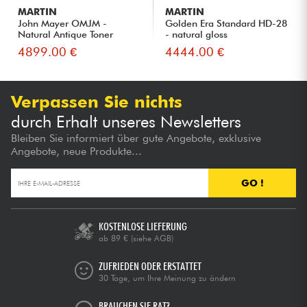
MARTIN
MARTIN
John Mayer OMJM -
Golden Era Standard HD-28
Natural Antique Toner
- natural gloss
4899.00 €
4444.00 €
Verpassen Sie nichts
durch Erhalt unseres Newsletters
Bleiben Sie informiert über gute Angebote, exklusive
Angebote, neue Produkte...
GO !
KOSTENLOSE LIEFERUNG
ab 89 €
(siehe AGB)
ZUFRIEDEN ODER ERSTATTET
30 Tage, um Ihre Meinung zu ändern
BRAUCHEN SIE RAT?