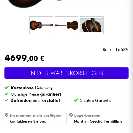
Kopfhörer
Mikros
DJ
Ref : 116639
Live-Sound
4699
,00 €
Licht
IN DEN WARENKORB LEGEN
Drums
Kostenlose
Lieferung
Günstige Preise
garantiert
Blasinstrumente
Zufrieden
oder
erstattet
3 Jahre Garantie
Im moment nicht verfügbar
Lagerbestand
Violinen & Quartett
kontaktieren Sie uns
Nicht im Geschäft erhältlich
Kinder