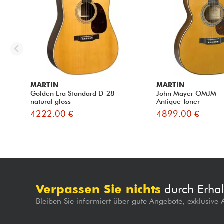
MARTIN
MARTIN
Golden Era Standard D-28 -
John Mayer OMJM - 
natural gloss
Antique Toner
4222.00 €
4899.00 €
Verpassen Sie nichts
durch Erhal
Bleiben Sie informiert über gute Angebote, exklusive