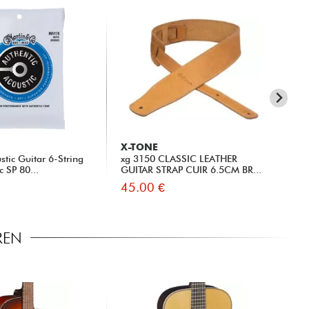
X-TONE
X-
tic Guitar 6-String
xg 3150 CLASSIC LEATHER
Ca
c SP 80...
GUITAR STRAP CUIR 6.5CM BR...
45.00 €
14
REN