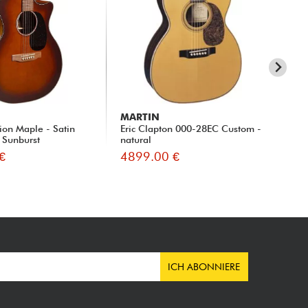
MARTIN
MA
ion Maple - Satin
Eric Clapton 000-28EC Custom -
Go
 Sunburst
natural
nat
€
4899.00 €
44
ICH ABONNIERE