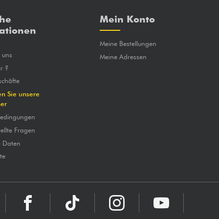
che
Mein Konto
ationen
Meine Bestellungen
e uns
Meine Adressen
r ?
chäfte
en Sie unsere
ber
bedingungen
ellte Fragen
e Daten
te