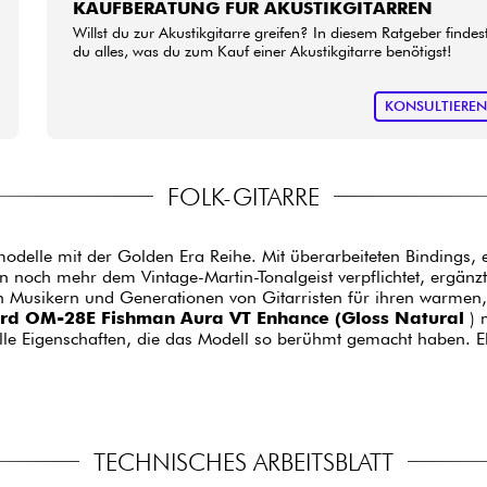
KAUFBERATUNG FÜR AKUSTIKGITARREN
Willst du zur Akustikgitarre greifen? In diesem Ratgeber findes
du alles, was du zum Kauf einer Akustikgitarre benötigst!
KONSULTIERE
FOLK-GITARRE
odelle mit der Golden Era Reihe. Mit überarbeiteten Bindings, 
en noch mehr dem Vintage-Martin-Tonalgeist verpflichtet, ergän
n Musikern und Generationen von Gitarristen für ihren warmen, d
rd OM-28E Fishman Aura VT Enhance (Gloss Natural
) 
alle Eigenschaften, die das Modell so berühmt gemacht haben. 
TECHNISCHES ARBEITSBLATT