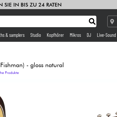
 SIE IN BIS ZU 24 RATEN
ths & samplers
Studio
Kopfhörer
Mikros
DJ
Live-Sound
Verstärker & Effekte
Studio
ishman) - gloss natural
che Produkte
DJ
Drums
Kinder