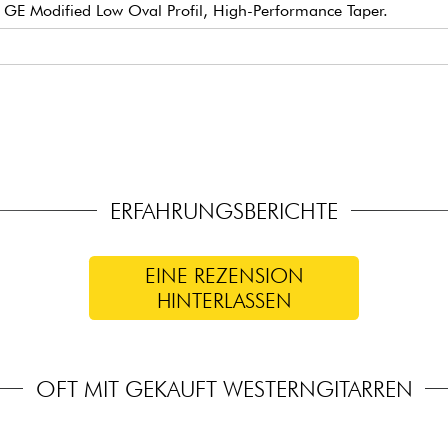
, GE Modified Low Oval Profil, High-Performance Taper.
typ Small (true pleked)
 (Lautstärke-/Klangregler im Schallloch)
Gear w/ Butterbean Buttons
z
-Koffer
ERFAHRUNGSBERICHTE
EINE REZENSION
HINTERLASSEN
OFT MIT GEKAUFT WESTERNGITARREN