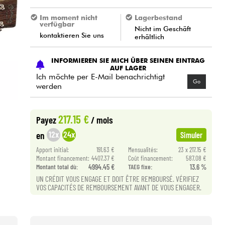
Im moment nicht
Lagerbestand
verfügbar
Nicht im Geschäft
kontaktieren Sie uns
erhältlich
INFORMIEREN SIE MICH ÜBER SEINEN EINTRAG
AUF LAGER
Ich möchte per E-Mail benachrichtigt
Go
werden
217.15 €
Payez
/ mois
12x
24x
en
Simuler
Apport initial:
191.63 €
Mensualités:
23 x 217.15 €
Montant financement:
4407.37 €
Coût financement:
587.08 €
Montant total dù:
4994.45 €
TAEG fixe:
13.6 %
UN CRÉDIT VOUS ENGAGE ET DOIT ÊTRE REMBOURSÉ. VÉRIFIEZ
VOS CAPACITÉS DE REMBOURSEMENT AVANT DE VOUS ENGAGER.