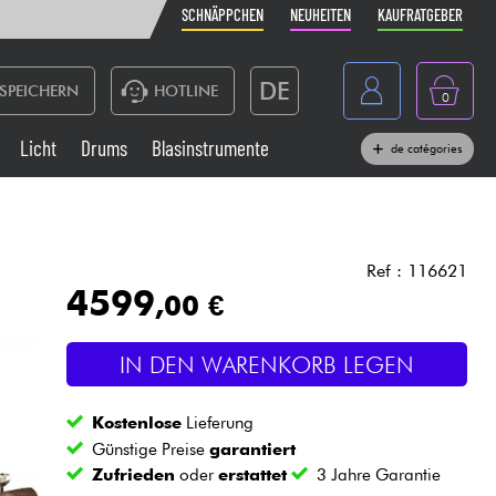
SCHNÄPPCHEN
NEUHEITEN
KAUFRATGEBER
DE
SPEICHERN
HOTLINE
0
France
Licht
Drums
Blasinstrumente
de catégories
Belgique
Klaviere & Piano
België
Kopfhörer
España
Ref : 116621
4599
,00 €
Nederland
Live-Sound
English
IN DEN WARENKORB LEGEN
Blasinstrumente
Kostenlose
Lieferung
Kabel & Zubehöre
Günstige Preise
garantiert
Zufrieden
oder
erstattet
3 Jahre Garantie