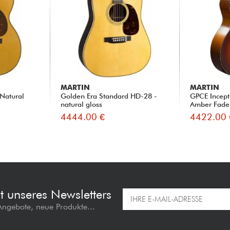
MARTIN
MARTIN
Natural
Golden Era Standard HD-28 -
GPCE Incept
natural gloss
Amber Fade
4444.00 €
4422.00 
t unseres Newsletters
 Angebote, neue Produkte...