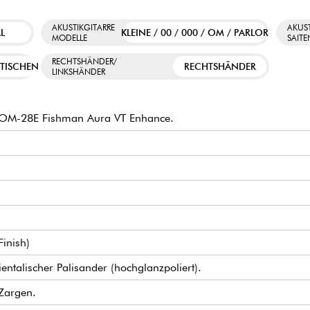
AKUSTIKGITARRE
AKUST
L
KLEINE / 00 / 000 / OM / PARLOR
MODELLE
SAIT
RECHTSHÄNDER/
TISCHEN
RECHTSHÄNDER
LINKSHÄNDER
OM-28E Fishman Aura VT Enhance.
Finish)
ntalischer Palisander (hochglanzpoliert).
Zargen.