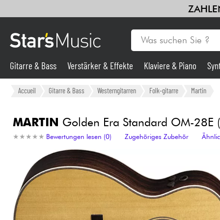
ZAHLEN
Gitarre & Bass
Verstärker & Effekte
Klaviere & Piano
Syn
Gitarre & Bass
Accueil
Gitarre & Bass
Westerngitarren
Folk-gitarre
Martin
Synths & samplers
MARTIN
Golden Era Standard OM-28E (F
★
★
★
★
★
★
★
★
★
★
Bewertungen lesen (0)
Zugehöriges Zubehör
Ähnli
Mikros
Licht
Violinen & Quartett