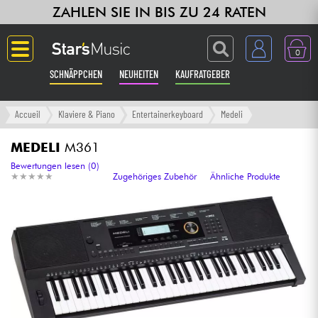
ZAHLEN SIE IN BIS ZU 24 RATEN
0
SCHNÄPPCHEN
NEUHEITEN
KAUFRATGEBER
Langue
Accueil
Klaviere & Piano
Entertainerkeyboard
Medeli
Gitarre & Bass
MEDELI
M361
Bewertungen lesen (0)
★
★
★
★
★
★
★
★
★
★
Zugehöriges Zubehör
Ähnliche Produkte
Verstärker & Effekte
Klaviere & Piano
Synths & samplers
Studio