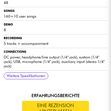
48
SONGS
160+10 user songs
DEMO
8
RECORDING
5 tracks + accompaniment
CONNECTIONS
DC power, headphone/line output (1/4" jack), sustain (1/4"
jack), USB, microphone (1/4" jack), auxiliary input (stereo 1/4"
jack)
MIDI
POWER SUPPLY
SPEAKERS
DIMENSIONS
WEIGHT
INCLUDED ACCESSORIES
Weitere Spezifikationen
USB-MIDI
DC 12 volts/1 000 mA or 6 AA batteries
2 x 10 watts, 4 ohms
956 x 360 x 133 mm (WxDxH)
5.3 kg without batteries
Power supply (12/1000 MAD), Music stand, Manual
ERFAHRUNGSBERICHTE
EINE REZENSION