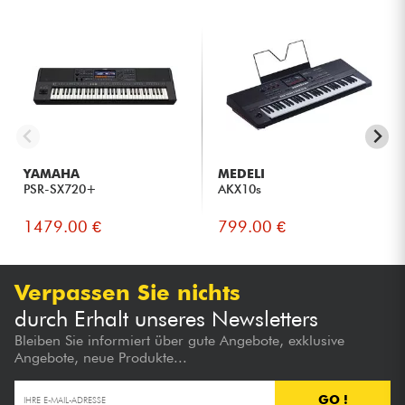
YAMAHA
MEDELI
PSR-SX720+
AKX10s
1479.00 €
799.00 €
Verpassen Sie nichts
durch Erhalt unseres Newsletters
Bleiben Sie informiert über gute Angebote, exklusive
Angebote, neue Produkte...
GO !