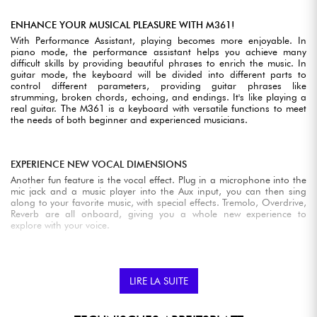
ENHANCE YOUR MUSICAL PLEASURE WITH M361!
With Performance Assistant, playing becomes more enjoyable. In
piano mode, the performance assistant helps you achieve many
difficult skills by providing beautiful phrases to enrich the music. In
guitar mode, the keyboard will be divided into different parts to
control different parameters, providing guitar phrases like
strumming, broken chords, echoing, and endings. It's like playing a
real guitar. The M361 is a keyboard with versatile functions to meet
the needs of both beginner and experienced musicians.
EXPERIENCE NEW VOCAL DIMENSIONS
Another fun feature is the vocal effect. Plug in a microphone into the
mic jack and a music player into the Aux input, you can then sing
along to your favorite music, with special effects. Tremolo, Overdrive,
Reverb are all onboard, giving you a whole new experience to
explore with your voice.
LIRE LA SUITE
EXPERT REVIEWS