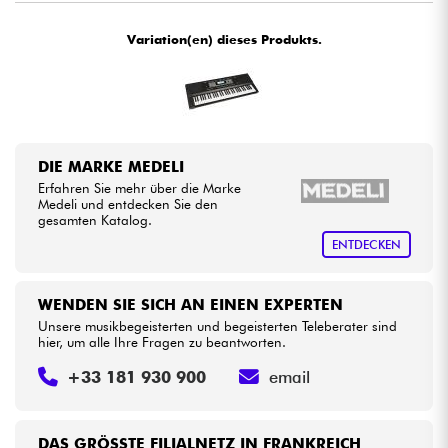
•
Star
'
S
Music
BRUGES
Variation(en) dieses Produkts.
Kabel & Zubehöre
•
Star
'
S
Music
BRUXELLES
HiFi
•
Star
'
S
Music
LILLE
•
Bundle
Star
'
S
Music
LYON
DIE MARKE MEDELI
Erfahren Sie mehr über die Marke
•
Sehen Sie sich unsere Marken an
Star
'
S
Music
PARIS
Medeli und entdecken Sie den
gesamten Katalog.
•
ENTDECKEN
Star
'
S
Music
TOULOUSE
WENDEN SIE SICH AN EINEN EXPERTEN
Unsere musikbegeisterten und begeisterten Teleberater sind
hier, um alle Ihre Fragen zu beantworten.
+33 181 930 900
email
DAS GRÖSSTE FILIALNETZ IN FRANKREICH