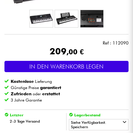
Kopfhörer
Mikros
DJ
Ref : 112090
209
,00 €
Live-Sound
IN DEN WARENKORB LEGEN
Licht
Kostenlose
Lieferung
Drums
Günstige Preise
garantiert
Zufrieden
oder
erstattet
3 Jahre Garantie
Blasinstrumente
Letzter
Lagerbestand
Violinen & Quartett
2-3 Tage Versand
Siehe Verfügbarkeit.
Speichern
Kinder