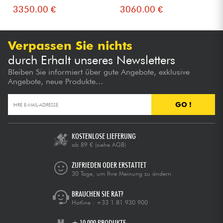
3350.00 €
3060.00 €
Verpassen Sie nichts
durch Erhalt unseres Newsletters
Bleiben Sie informiert über gute Angebote, exklusive
Angebote, neue Produkte...
GO !
KOSTENLOSE LIEFERUNG
ab 89 €
(siehe AGB)
ZUFRIEDEN ODER ERSTATTET
30 Tage, um Ihre Meinung zu ändern
BRAUCHEN SIE RAT?
Hotline :
+33 1 81 930 900
+ 10.000 PRODUKTE