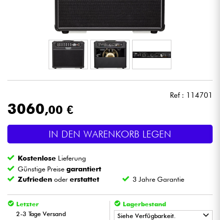
Kopfhörer
Mikros
DJ
Live-Sound
Ref : 114701
3060
,00 €
Licht
IN DEN WARENKORB LEGEN
Drums
Kostenlose
Lieferung
Blasinstrumente
Günstige Preise
garantiert
Zufrieden
oder
erstattet
3 Jahre Garantie
Violinen & Quartett
Letzter
Lagerbestand
2-3 Tage Versand
Siehe Verfügbarkeit.
Kinder