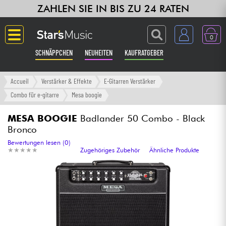
ZAHLEN SIE IN BIS ZU 24 RATEN
0
SCHNÄPPCHEN
NEUHEITEN
KAUFRATGEBER
Langue
Accueil
Verstärker & Effekte
E-Gitarren Verstärker
Combo für e-gitarre
Mesa boogie
Gitarre & Bass
MESA BOOGIE
Badlander 50 Combo - Black
Bronco
Verstärker & Effekte
Bewertungen lesen (0)
★
★
★
★
★
★
★
★
★
★
Zugehöriges Zubehör
Ähnliche Produkte
Klaviere & Piano
Synths & samplers
Studio