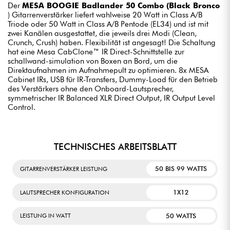
Der
MESA BOOGIE Badlander 50 Combo (Black Bronco
) Gitarrenverstärker liefert wahlweise 20 Watt in Class A/B
Triode oder 50 Watt in Class A/B Pentode (EL34) und ist mit
zwei Kanälen ausgestattet, die jeweils drei Modi (Clean,
Crunch, Crush) haben. Flexibilität ist angesagt! Die Schaltung
hat eine Mesa CabClone™ IR Direct-Schnittstelle zur
schallwand-simulation von Boxen an Bord, um die
Direktaufnahmen im Aufnahmepult zu optimieren. 8x MESA
Cabinet IRs, USB für IR-Transfers, Dummy-Load für den Betrieb
des Verstärkers ohne den Onboard-Lautsprecher,
symmetrischer IR Balanced XLR Direct Output, IR Output Level
Control.
TECHNISCHES ARBEITSBLATT
50 BIS 99 WATTS
GITARRENVERSTÄRKER LEISTUNG
1X12
LAUTSPRECHER KONFIGURATION
50 WATTS
LEISTUNG IN WATT