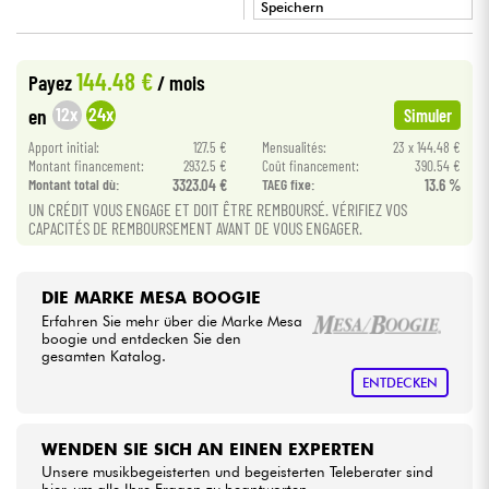
Speichern
•
Kabel & Zubehöre
Star
'
S
Music
BORDEAUX
144.48 €
Payez
/ mois
12x
24x
HiFi
en
Simuler
Apport initial:
127.5 €
Mensualités:
23 x 144.48 €
Montant financement:
2932.5 €
Coût financement:
390.54 €
Bundle
Montant total dù:
3323.04 €
TAEG fixe:
13.6 %
UN CRÉDIT VOUS ENGAGE ET DOIT ÊTRE REMBOURSÉ. VÉRIFIEZ VOS
Sehen Sie sich unsere Marken an
CAPACITÉS DE REMBOURSEMENT AVANT DE VOUS ENGAGER.
DIE MARKE MESA BOOGIE
Erfahren Sie mehr über die Marke Mesa
boogie und entdecken Sie den
gesamten Katalog.
ENTDECKEN
WENDEN SIE SICH AN EINEN EXPERTEN
Unsere musikbegeisterten und begeisterten Teleberater sind