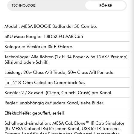
RÖHRE
TECHNOLOGIE
Modell: MESA BOOGIE Badlander 50 Combo.
SKU Mesa Boogie: 1.BD5X.EU.AAB.C65
Kategorie: Verstärker für E-Gitarre.
Technologie: Alle Röhren (2x EL34 Power & 5x 12AX7 Preamp),
Siliziumdioden-Schliff.
Leistung: 20w Class A/B Triode, 50w Class A/B Pentode.
1x 12" 8-Ohm Celestion Creamback 65.
Kanäle: 2 / 3x Modi (Clean, Crunch, Crush) pro Kanal.
Regler: unabhängig auf jedem Kanal, siehe Bilder.
Effektschleife: gepuffert, seriell
Schallwand-simulation: MESA CabClone™ IR Cab Simulator
(8x MESA Cabinet IRs) für jeden Kanal, USB für IR-Transfers,
Dummy-Load für den Einsatz ohne Onboard-Lautsprecher,