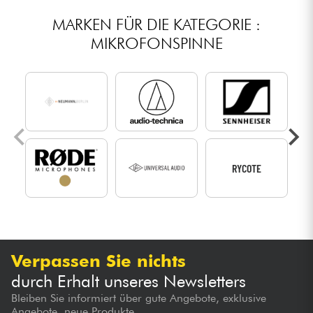
MARKEN FÜR DIE KATEGORIE :
MIKROFONSPINNE
P
RYCOTE
Verpassen Sie nichts
durch Erhalt unseres Newsletters
Bleiben Sie informiert über gute Angebote, exklusive
Angebote, neue Produkte...