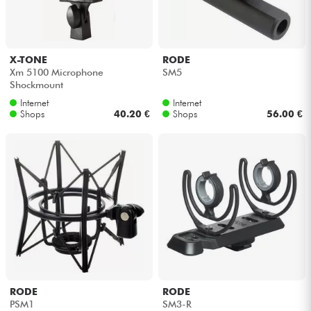
Kopfhörer
Mikros
X-TONE
RODE
Xm 5100 Microphone
SM5
Shockmount
DJ
Internet
Internet
Shops
40.20 €
Shops
56.00 €
Live-Sound
Licht
Drums
Blasinstrumente
Violinen & Quartett
RODE
RODE
PSM1
SM3-R
Kinder