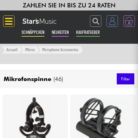
ZAHLEN SIE IN BIS ZU 24 RATEN
0
SCHNÄPPCHEN
NEUHEITEN
KAUFRATGEBER
Langue
Accueil
Mikros
Microphone Accessories
Gitarre & Bass
Mikrofonspinne
(46)
Verstärker & Effekte
Filter
Klaviere & Piano
Synths & samplers
Studio