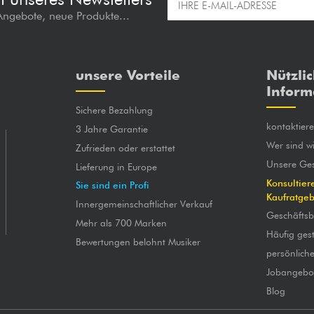
 Angebote, neue Produkte...
unsere Vorteile
Nützli
Inform
Sichere Bezahlung
kontaktier
3 Jahre Garantie
Wer sind wi
Zufrieden oder erstattet
Unsere Ges
Lieferung in Europe
Konsultier
Sie sind ein Profi
Kaufratge
Innergemeinschaftlicher Verkauf
Geschäfts
Mehr als 700 Marken
Häufig gest
Bewertungen belohnt Musiker
persönlich
Jobangebo
Blog