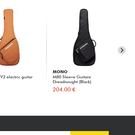
MONO
M
2 electric guitar
M80 Sleeve Guitare
M8
Dreadnought (Black)
204.00 €
20