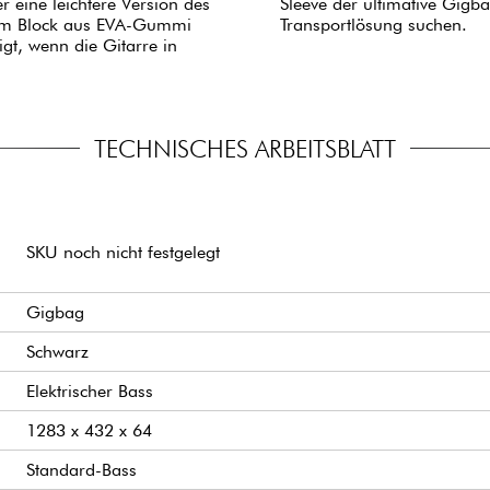
r eine leichtere Version des
Sleeve der ultimative Gigba
em Block aus EVA-Gummi
Transportlösung suchen.
igt, wenn die Gitarre in
TECHNISCHES ARBEITSBLATT
SKU noch nicht festgelegt
Gigbag
Schwarz
Elektrischer Bass
1283 x 432 x 64
Standard-Bass