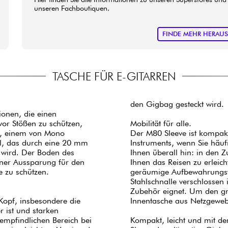
unseren Fachboutiquen.
FINDE MEHR HERAU
TASCHE FÜR E-GITARREN
den Gigbag gesteckt wird.
onen, die einen
 vor Stößen zu schützen,
Mobilität für alle.
en, einem von Mono
Der M80 Sleeve ist kompakt
al, das durch eine 20 mm
Instruments, wenn Sie häufi
 wird. Der Boden des
Ihnen überall hin: in den Z
ner Aussparung für den
Ihnen das Reisen zu erleic
e zu schützen.
geräumige Aufbewahrungstas
Stahlschnalle verschlossen 
Zubehör eignet. Um den gr
 Kopf, insbesondere die
Innentasche aus Netzgewebe 
 ist und starken
empfindlichen Bereich bei
Kompakt, leicht und mit de