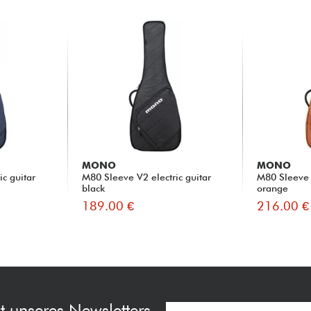
MONO
MONO
c guitar
M80 Sleeve V2 electric guitar
M80 Sleeve V
black
orange
189.00 €
216.00 €
t unseres Newsletters