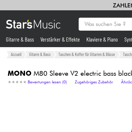
ZAHLEN
Gitarre & Bass
Verstärker & Effekte
Klaviere & Piano
Syn
Gitarre & Bass
Accueil
Gitarre & Bass
Taschen & Koffer für Gitarren & Bässe
Tasche
Synths & samplers
MONO
M80 Sleeve V2 electric bass blac
★
★
★
★
★
★
★
★
★
★
Bewertungen lesen (0)
Zugehöriges Zubehör
Ähnli
Mikros
Licht
Violinen & Quartett