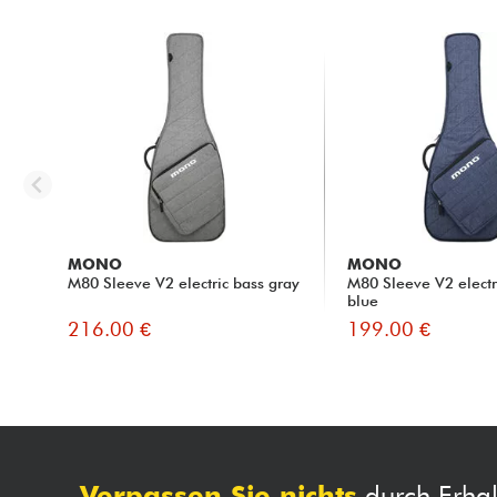
MONO
MONO
M80 Sleeve V2 electric bass gray
M80 Sleeve V2 electri
blue
216.00 €
199.00 €
Verpassen Sie nichts
durch Erhal