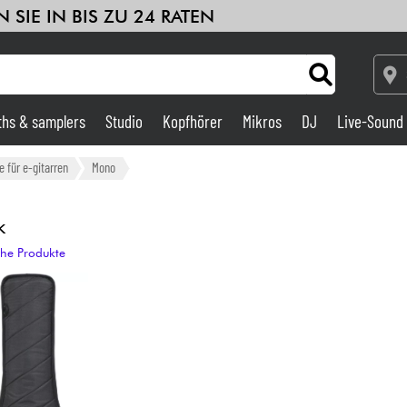
 SIE IN BIS ZU 24 RATEN
ths & samplers
Studio
Kopfhörer
Mikros
DJ
Live-Sound
Verstärker & Effekte
 für e-gitarren
Mono
Studio
k
che Produkte
DJ
Drums
Kinder