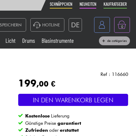
SCHNÄPPCHEN
NEUHEITEN
KAUFRATGEBER
DE
SPEICHERN
HOTLINE
0
France
Licht
Drums
Blasinstrumente
de catégories
Belgique
Klaviere & Piano
België
Kopfhörer
España
Ref : 116660
199
,00 €
Nederland
Live-Sound
English
IN DEN WARENKORB LEGEN
Blasinstrumente
Kostenlose
Lieferung
Kabel & Zubehöre
Günstige Preise
garantiert
Zufrieden
oder
erstattet