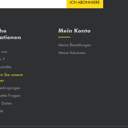
ICH ABONNIERE
che
Mein Konto
ationen
Meine Bestellungen
e uns
Meine Adressen
r ?
chäfte
en Sie unsere
ber
bedingungen
ellte Fragen
e Daten
te