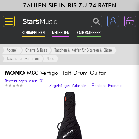
ZAHLEN SIE IN BIS ZU 24 RATEN
0
SCHNÄPPCHEN
NEUHEITEN
KAUFRATGEBER
Langue
Accueil
Gitarre & Bass
Taschen & Koffer für Gitarren & Bässe
Tasche für e-gitarren
Mono
Gitarre & Bass
MONO
M80 Vertigo Half-Drum Guitar
Verstärker & Effekte
Bewertungen lesen (0)
★
★
★
★
★
★
★
★
★
★
Zugehöriges Zubehör
Ähnliche Produkte
Klaviere & Piano
Synths & samplers
Studio