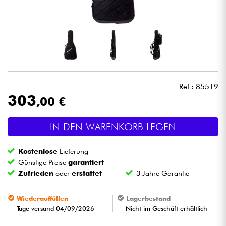
Kopfhörer
Mikros
DJ
Ref : 85519
Live-Sound
303
,00 €
Licht
IN DEN WARENKORB LEGEN
Drums
Kostenlose
Lieferung
Günstige Preise
garantiert
Blasinstrumente
Zufrieden
oder
erstattet
3 Jahre Garantie
Violinen & Quartett
Wiederauffüllen
Lagerbestand
Tage versand 04/09/2026
Nicht im Geschäft erhältlich
Kinder