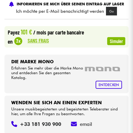
INFORMIEREN SIE MICH ÜBER SEINEN EINTRAG AUF LAGER
Ich möchte per E-Mail benachrichtigt werden
Go
Kabel & Zubehöre
101 €
HiFi
Payez
/ mois
par carte bancaire
SANS FRAIS
3x
en
Simuler
Bundle
Sehen Sie sich unsere Marken an
DIE MARKE MONO
Erfahren Sie mehr über die Marke Mono
und entdecken Sie den gesamten
Katalog.
ENTDECKEN
WENDEN SIE SICH AN EINEN EXPERTEN
Unsere musikbegeisterten und begeisterten Teleberater sind
hier, um alle Ihre Fragen zu beantworten.
+33 181 930 900
email