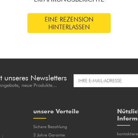
EINE REZENSION
HINTERLASSEN
t unseres Newsletters
 Angebote, neue Produkte...
unsere Vorteile
Nützli
Inform
Sichere Bezahlung
kontaktier
3 Jahre Garantie