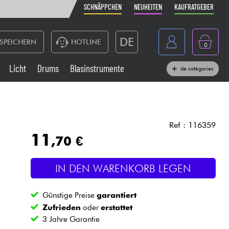
SCHNÄPPCHEN
NEUHEITEN
KAUFRATGEBER
DE
SPEICHERN
HOTLINE
0
France
Licht
Drums
Blasinstrumente
de catégories
Belgique
Klaviere & Piano
België
Kopfhörer
España
Ref : 116359
11
,70 €
Nederland
Live-Sound
English
IN DEN WARENKORB LEGEN
Blasinstrumente
Günstige Preise
garantiert
Kabel & Zubehöre
Zufrieden
oder
erstattet
3 Jahre Garantie