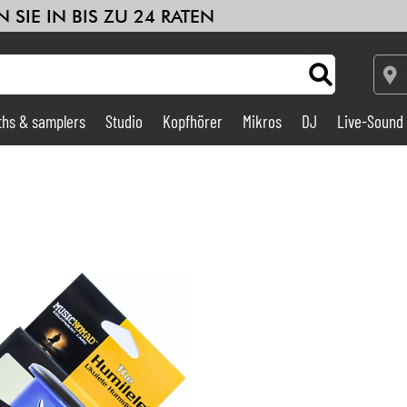
 SIE IN BIS ZU 24 RATEN
ths & samplers
Studio
Kopfhörer
Mikros
DJ
Live-Sound
Verstärker & Effekte
Studio
DJ
Drums
Kinder