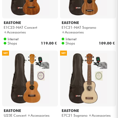
Kopfhörer
Mikros
EASTONE
EASTONE
E1C23-NAT Concert
E1C21-NAT Soprano
+Accessories
+Accessories
DJ
Internet
Internet
Shops
119.00 €
Shops
109.00 €
Live-Sound
SET
SET
Licht
Drums
Blasinstrumente
Violinen & Quartett
EASTONE
EASTONE
U23E Concert +Accessories
E7C21 Soprano +Accessories
Kinder