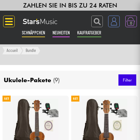
ZAHLEN SIE IN BIS ZU 24 RATEN
0
SCHNÄPPCHEN
NEUHEITEN
KAUFRATGEBER
Langue
Accueil
Bundle
Gitarre & Bass
Ukulele-Pakete
(9)
Verstärker & Effekte
Filter
Klaviere & Piano
SET
SET
Synths & samplers
Studio