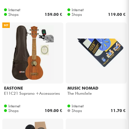
Internet
Internet
Kabel & Zubehöre
Shops
159.00 €
Shops
119.00 €
SET
HiFi
Bundle
Sehen Sie sich unsere Marken an
EASTONE
MUSIC NOMAD
E11C21 Soprano +Accessories
The Humilele
Internet
Internet
Shops
109.00 €
Shops
11.70 €