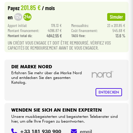
201.85 €
Payez
/ mois
•
Star
'
S
Music
BRUGES
Kabel & Zubehöre
12x
24x
en
Simuler
•
Apport initial:
178.13 €
Mensualités:
23 x 201.85 €
Star
'
S
Music
LILLE
HiFi
Montant financement:
4096.87 €
Coût financement:
545.68 €
Montant total dù:
4642.55 €
TAEG fixe:
13.6 %
•
Star
'
S
Music
LYON
UN CRÉDIT VOUS ENGAGE ET DOIT ÊTRE REMBOURSÉ. VÉRIFIEZ VOS
Bundle
CAPACITÉS DE REMBOURSEMENT AVANT DE VOUS ENGAGER.
•
Star
'
S
Music
PARIS
Sehen Sie sich unsere Marken an
•
DIE MARKE NORD
Star
'
S
Music
TOULOUSE
Erfahren Sie mehr über die Marke Nord
und entdecken Sie den gesamten
Katalog.
ENTDECKEN
WENDEN SIE SICH AN EINEN EXPERTEN
Unsere musikbegeisterten und begeisterten Teleberater sind
hier, um alle Ihre Fragen zu beantworten.
+33 181 930 900
email