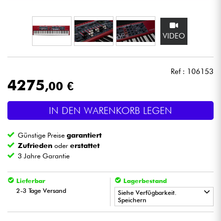
Kopfhörer
VIDEO
Mikros
DJ
Ref : 106153
4275
,00 €
Live-Sound
IN DEN WARENKORB LEGEN
Licht
Günstige Preise
garantiert
Drums
Zufrieden
oder
erstattet
3 Jahre Garantie
Blasinstrumente
Lieferbar
Lagerbestand
2-3 Tage Versand
Violinen & Quartett
Siehe Verfügbarkeit.
Speichern
•
Kinder
Star
'
S
Music
BORDEAUX