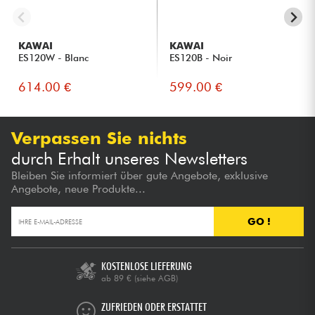
KAWAI
KAWAI
ES120W - Blanc
ES120B - Noir
614.00 €
599.00 €
Verpassen Sie nichts
durch Erhalt unseres Newsletters
Bleiben Sie informiert über gute Angebote, exklusive
Angebote, neue Produkte...
GO !
KOSTENLOSE LIEFERUNG
ab 89 €
(siehe AGB)
ZUFRIEDEN ODER ERSTATTET