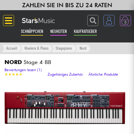
ZAHLEN SIE IN BIS ZU 24 RATEN
0
SCHNÄPPCHEN
NEUHEITEN
KAUFRATGEBER
Langue
Accueil
Klaviere & Piano
Stagepiano
Nord
Gitarre & Bass
NORD
Stage 4 88
Bewertungen lesen (1)
★
★
★
★
★
★
★
★
★
★
Zugehöriges Zubehör
Ähnliche Produkte
Verstärker & Effekte
Klaviere & Piano
Synths & samplers
Studio