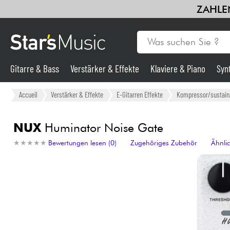
ZAHLEN
Gitarre & Bass
Verstärker & Effekte
Klaviere & Piano
Syn
Gitarre & Bass
Accueil
Verstärker & Effekte
E-Gitarren Effekte
Kompressor/sustain/
Synths & samplers
NUX
Huminator Noise Gate
★
★
★
★
★
★
★
★
★
★
Bewertungen lesen (0)
Zugehöriges Zubehör
Ähnli
Mikros
Licht
Violinen & Quartett