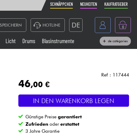
SCHNÄPPCHEN
NEUHEITEN
KAUFRATGEBER
DE
SPEICHERN
HOTLINE
0
France
Licht
Drums
Blasinstrumente
de catégories
Belgique
Klaviere & Piano
België
Kopfhörer
España
Ref : 117444
46
,00 €
Nederland
Live-Sound
English
IN DEN WARENKORB LEGEN
Blasinstrumente
Günstige Preise
garantiert
Kabel & Zubehöre
Zufrieden
oder
erstattet
3 Jahre Garantie