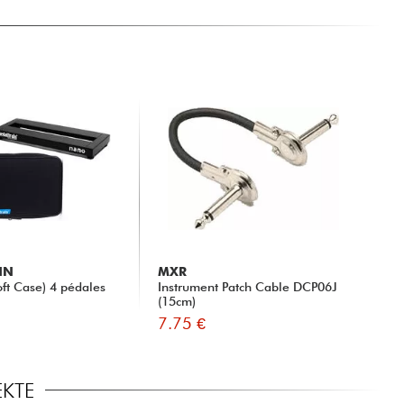
IN
MXR
ft Case) 4 pédales
Instrument Patch Cable DCP06J
(15cm)
7.75 €
EKTE