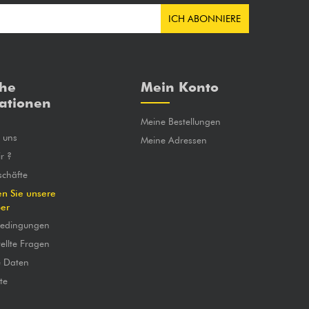
ICH ABONNIERE
che
Mein Konto
ationen
Meine Bestellungen
e uns
Meine Adressen
r ?
chäfte
en Sie unsere
ber
bedingungen
ellte Fragen
e Daten
te