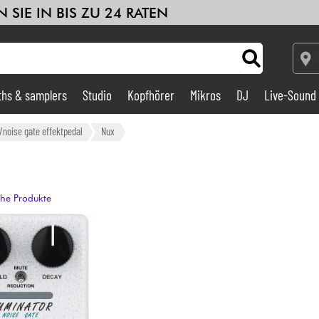
 SIE IN BIS ZU 24 RATEN
ths & samplers
Studio
Kopfhörer
Mikros
DJ
Live-Sound
Verstärker & Effekte
noise gate effektpedal
Nux
Studio
che Produkte
DJ
Drums
Kinder