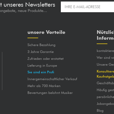
t unseres Newsletters
 Angebote, neue Produkte...
unsere Vorteile
Nützli
Inform
Sichere Bezahlung
kontaktier
3 Jahre Garantie
Wer sind wi
Zufrieden oder erstattet
Unsere Ges
Lieferung in Europe
Konsultier
Sie sind ein Profi
Kaufratge
Innergemeinschaftlicher Verkauf
Geschäfts
Mehr als 700 Marken
Häufig gest
Bewertungen belohnt Musiker
persönlich
Jobangebo
Blog