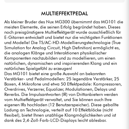
MULTIEFFEKTPEDAL
Als kleiner Bruder des Nux MG300 übernimmt das MG101 die
meisten Elemente, die seinen Erfolg begründet haben. Dieses
noch preisgünstigere Multieffektgerät wurde ausschließlich für
E-Gitarren entwickelt und bietet nur die wichtigsten Funktionen
und Modelle! Die TS/AC-HD-Modellierungstechnologie (True
Simulation for Analog Circuit, High Definition) ermöglicht es,
die analogen Klänge und Interaktionen physikalischer
Komponenten nachzubilden und zu modellieren, um einen
natürlichen, dynamischen und inspirierenden Klang und ein
natürliches Spielgefühl zu erzeugen!
Das MG101 bietet eine große Auswahl an bekannten
Verstärker- und Pedalmodellen: 25 legendäre Verstärker, 25
Boxen, 4 Mikrofone und etwa 50 Effektpedale: Kompressoren,
Overdrives, Verzerrer, Equalizer, Modulationen, Delays und
Reverbs. Die Impulsantworten (IR) von Drittanbietern werden
vom Multieffektgerät verwaltet, und Sie können auch Ihre
eigenen IRs hochladen (12 Benutzerspeicher). Diese geballte
Ladung an Technologie, verteilt auf 10 Effektblöcke (nicht
flexibel), bietet Ihnen unzählige Klangmöglichkeiten und ist
dank des 2,4-Zoll-Farb-LCD-Displays leicht ablesbar.