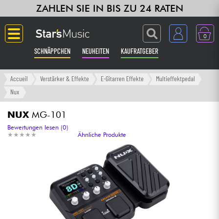
ZAHLEN SIE IN BIS ZU 24 RATEN
0
SCHNÄPPCHEN
NEUHEITEN
KAUFRATGEBER
Langue
Accueil
Verstärker & Effekte
E-Gitarren Effekte
Multieffektpedal
Nux
Gitarre & Bass
NUX
MG-101
Verstärker & Effekte
Bewertungen lesen (0)
★
★
★
★
★
★
★
★
★
★
Ähnliche Produkte
Klaviere & Piano
Synths & samplers
Studio