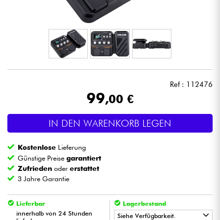
Kopfhörer
Mikros
DJ
Ref : 112476
Live-Sound
99
,00 €
Licht
IN DEN WARENKORB LEGEN
Drums
Kostenlose
Lieferung
Günstige Preise
garantiert
Blasinstrumente
Zufrieden
oder
erstattet
3 Jahre Garantie
Violinen & Quartett
Lieferbar
Lagerbestand
innerhalb von 24 Stunden
Siehe Verfügbarkeit.
Kinder