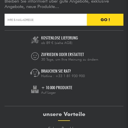
Bleiben Sie informiert über gute Angebote, exklusive
Angebote, neue Produkte...
GO !
KOSTENLOSE LIEFERUNG
ab 89 €
(siehe AGB)
ZUFRIEDEN ODER ERSTATTET
30 Tage, um Ihre Meinung zu ändern
BRAUCHEN SIE RAT?
Hotline :
+33 1 81 930 900
+ 10.000 PRODUKTE
Auf Lager
unsere Vorteile