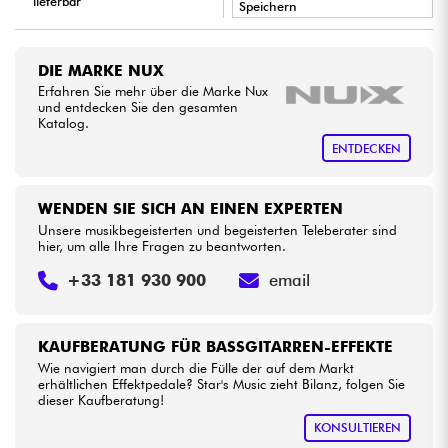
lieferbar
Speichern
•
LA PÉDALE BY
Star
'
S
Music
Kabel & Zubehöre
DIE MARKE NUX
•
Erfahren Sie mehr über die Marke Nux
Star
'
S
Music
BORDEAUX
HiFi
und entdecken Sie den gesamten
Katalog.
•
Star
'
S
Music
LILLE
ENTDECKEN
Bundle
•
Star
'
S
Music
LYON
Sehen Sie sich unsere Marken an
WENDEN SIE SICH AN EINEN EXPERTEN
•
Star
'
S
Music
TOULOUSE
Unsere musikbegeisterten und begeisterten Teleberater sind
hier, um alle Ihre Fragen zu beantworten.
+33 181 930 900
email
KAUFBERATUNG FÜR BASSGITARREN-EFFEKTE
Wie navigiert man durch die Fülle der auf dem Markt
erhältlichen Effektpedale? Star's Music zieht Bilanz, folgen Sie
dieser Kaufberatung!
KONSULTIEREN