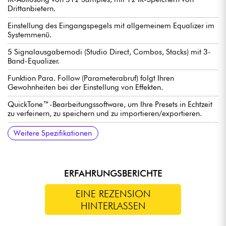
Drittanbietern.
Einstellung des Eingangspegels mit allgemeinem Equalizer im
Systemmenü.
5 Signalausgabemodi (Studio Direct, Combos, Stacks) mit 3-
Band-Equalizer.
Funktion Para. Follow (Parameterabruf) folgt Ihren
Gewohnheiten bei der Einstellung von Effekten.
QuickTone™-Bearbeitungssoftware, um Ihre Presets in Echtzeit
zu verfeinern, zu speichern und zu importieren/exportieren.
Integrierte Drum-Machine + Metronom + Stimmgerät
Looper: 40 Sek. Mono-Loops, 20 Sek. Stereo-Loops,
Signalverarbeitung: 48 kHz, 32 Bit
Latenz: ultra-niedrig 1,2 ms
Aux In Miniklinkeneingang für Audioquelle / Backingtracks
Kopfhörerausgang Miniklinke TRRS für Headset-Management
USB C-Anschluss: Bearbeitung über QuickTone™, Aufnahme,
USB-Audiorouting Loopback für die Durchführung von
USB-Kabel im Lieferumfang enthalten
Stromversorgung: 9V DC-Adapter (im Lieferumfang enthalten)
Weitere Spezifikationen
automatische Tempoerkennung.
für Live-Streaming (Mobilgerät).
Re-Amp, Stream und Firmware-Update.
Livestreams.
oder mit 6 AA-Batterien (nicht im Lieferumfang enthalten)
ERFAHRUNGSBERICHTE
EINE REZENSION
HINTERLASSEN