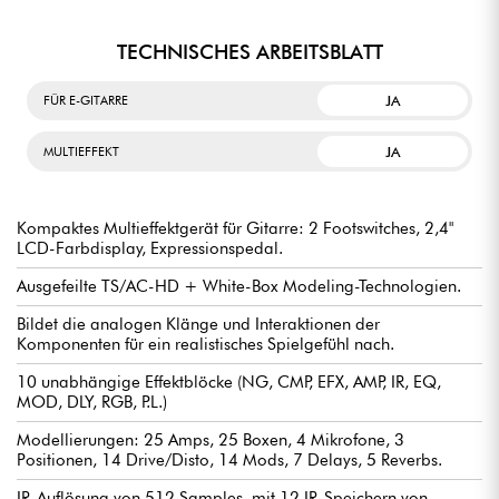
TECHNISCHES ARBEITSBLATT
JA
FÜR E-GITARRE
JA
MULTIEFFEKT
Kompaktes Multieffektgerät für Gitarre: 2 Footswitches, 2,4"
LCD-Farbdisplay, Expressionspedal.
Ausgefeilte TS/AC-HD + White-Box Modeling-Technologien.
Bildet die analogen Klänge und Interaktionen der
Komponenten für ein realistisches Spielgefühl nach.
10 unabhängige Effektblöcke (NG, CMP, EFX, AMP, IR, EQ,
MOD, DLY, RGB, P.L.)
Modellierungen: 25 Amps, 25 Boxen, 4 Mikrofone, 3
Positionen, 14 Drive/Disto, 14 Mods, 7 Delays, 5 Reverbs.
IR-Auflösung von 512 Samples, mit 12 IR-Speichern von