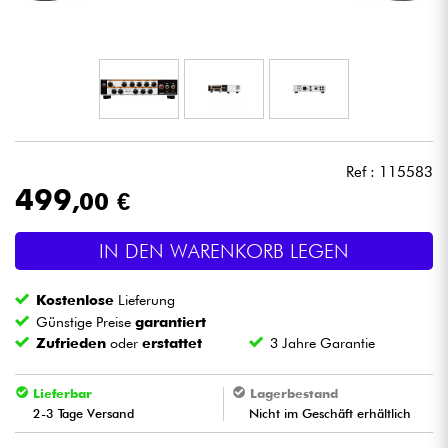
Kopfhörer
Mikros
DJ
Ref : 115583
Live-Sound
499
,00 €
Licht
IN DEN WARENKORB LEGEN
Drums
Kostenlose
Lieferung
Günstige Preise
garantiert
Blasinstrumente
Zufrieden
oder
erstattet
3 Jahre Garantie
Violinen & Quartett
Lieferbar
Lagerbestand
2-3 Tage Versand
Nicht im Geschäft erhältlich
Kinder