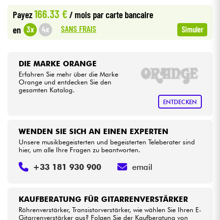
166.33 €
Payez
/ mois
par carte bancaire
Kabel & Zubehöre
SANS FRAIS
3x
4x
en
Simuler
HiFi
DIE MARKE ORANGE
Erfahren Sie mehr über die Marke
Bundle
Orange und entdecken Sie den
gesamten Katalog.
Sehen Sie sich unsere Marken an
ENTDECKEN
WENDEN SIE SICH AN EINEN EXPERTEN
Unsere musikbegeisterten und begeisterten Teleberater sind
hier, um alle Ihre Fragen zu beantworten.
+33 181 930 900
email
KAUFBERATUNG FÜR GITARRENVERSTÄRKER
Röhrenverstärker, Transistorverstärker, wie wählen Sie Ihren E-
Gitarrenverstärker aus? Folgen Sie der Kaufberatung von