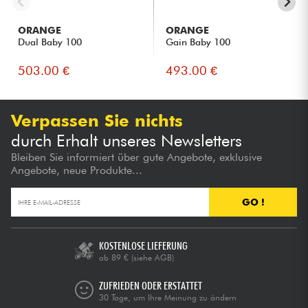
ORANGE
ORANGE
Dual Baby 100
Gain Baby 100
503.00 €
493.00 €
Verpassen Sie nichts
durch Erhalt unseres Newsletters
Bleiben Sie informiert über gute Angebote, exklusive
Angebote, neue Produkte...
GO !
KOSTENLOSE LIEFERUNG
ab 89 €
(siehe AGB)
ZUFRIEDEN ODER ERSTATTET
30 Tage, um Ihre Meinung zu ändern