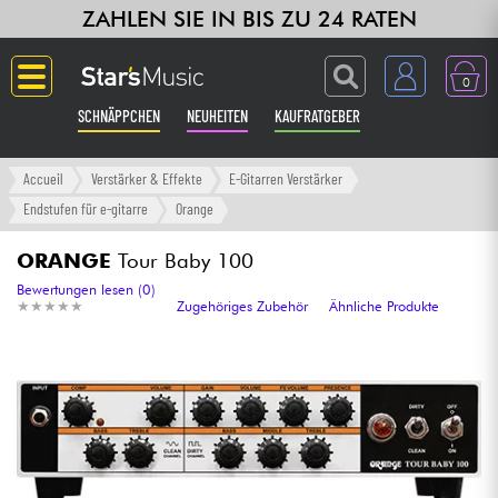
ZAHLEN SIE IN BIS ZU 24 RATEN
0
SCHNÄPPCHEN
NEUHEITEN
KAUFRATGEBER
Langue
Accueil
Verstärker & Effekte
E-Gitarren Verstärker
Endstufen für e-gitarre
Orange
Gitarre & Bass
ORANGE
Tour Baby 100
Verstärker & Effekte
Bewertungen lesen (0)
★
★
★
★
★
★
★
★
★
★
Zugehöriges Zubehör
Ähnliche Produkte
Klaviere & Piano
Synths & samplers
Studio