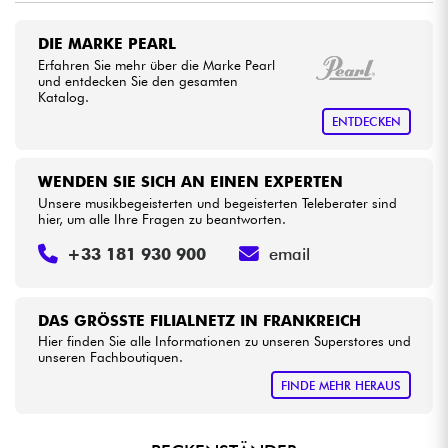
•
Star
'
S
Music
BORDEAUX
DIE MARKE PEARL
Kabel & Zubehöre
•
Erfahren Sie mehr über die Marke Pearl
Star
'
S
Music
LYON
und entdecken Sie den gesamten
Katalog.
HiFi
•
Star
'
S
Music
PARIS
ENTDECKEN
Bundle
WENDEN SIE SICH AN EINEN EXPERTEN
Sehen Sie sich unsere Marken an
Unsere musikbegeisterten und begeisterten Teleberater sind
hier, um alle Ihre Fragen zu beantworten.
+33 181 930 900
email
DAS GRÖSSTE FILIALNETZ IN FRANKREICH
Hier finden Sie alle Informationen zu unseren Superstores und
unseren Fachboutiquen.
FINDE MEHR HERAUS