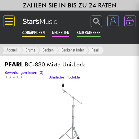
ZAHLEN SIE IN BIS ZU 24 RATEN
0
SCHNÄPPCHEN
NEUHEITEN
KAUFRATGEBER
Langue
Accueil
Drums
Becken
Beckenständer
Pearl
Gitarre & Bass
PEARL
BC-830 Mixte Uni-Lock
Bewertungen lesen (0)
★
★
★
★
★
★
★
★
★
★
Ähnliche Produkte
Verstärker & Effekte
Klaviere & Piano
Synths & samplers
Studio