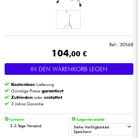
Kopfhörer
Mikros
DJ
Ref : 30568
104
,00 €
Live-Sound
IN DEN WARENKORB LEGEN
Licht
Kostenlose
Lieferung
Drums
Günstige Preise
garantiert
Zufrieden
oder
erstattet
3 Jahre Garantie
Blasinstrumente
Letzter
Lagerbestand
Violinen & Quartett
2-3 Tage Versand
Siehe Verfügbarkeit.
Speichern
Kinder