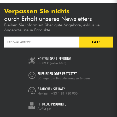
Verpassen Sie nichts
durch Erhalt unseres Newsletters
Bleiben Sie informiert über gute Angebote, exklusive
Angebote, neue Produkte...
GO !
KOSTENLOSE LIEFERUNG
ab 89 €
(siehe AGB)
ZUFRIEDEN ODER ERSTATTET
30 Tage, um Ihre Meinung zu ändern
BRAUCHEN SIE RAT?
Hotline :
+33 1 81 930 900
+ 10.000 PRODUKTE
Auf Lager