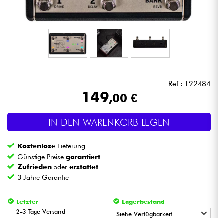
Kopfhörer
Mikros
DJ
Ref : 122484
Live-Sound
149
,00 €
Licht
IN DEN WARENKORB LEGEN
Drums
Kostenlose
Lieferung
Günstige Preise
garantiert
Blasinstrumente
Zufrieden
oder
erstattet
3 Jahre Garantie
Violinen & Quartett
Letzter
Lagerbestand
2-3 Tage Versand
Siehe Verfügbarkeit.
Kinder