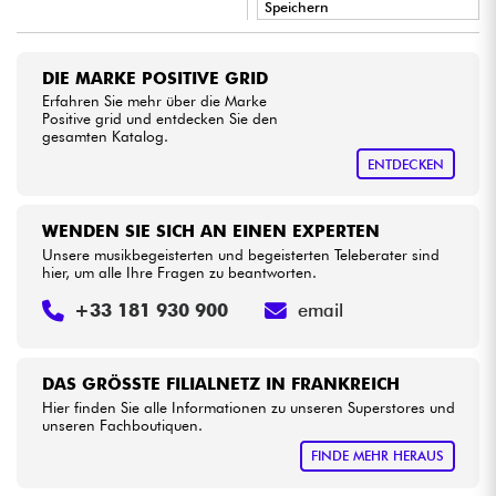
Speichern
•
Star
'
S
Music
BRUXELLES
Kabel & Zubehöre
DIE MARKE POSITIVE GRID
Erfahren Sie mehr über die Marke
HiFi
Positive grid und entdecken Sie den
gesamten Katalog.
ENTDECKEN
Bundle
Sehen Sie sich unsere Marken an
WENDEN SIE SICH AN EINEN EXPERTEN
Unsere musikbegeisterten und begeisterten Teleberater sind
hier, um alle Ihre Fragen zu beantworten.
+33 181 930 900
email
DAS GRÖSSTE FILIALNETZ IN FRANKREICH
Hier finden Sie alle Informationen zu unseren Superstores und
unseren Fachboutiquen.
FINDE MEHR HERAUS