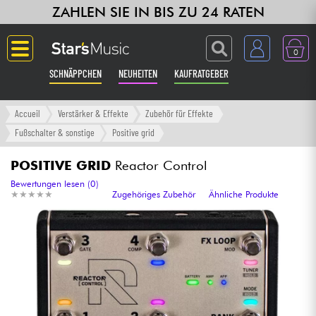
ZAHLEN SIE IN BIS ZU 24 RATEN
0
SCHNÄPPCHEN
NEUHEITEN
KAUFRATGEBER
Langue
Accueil
Verstärker & Effekte
Zubehör für Effekte
Fußschalter & sonstige
Positive grid
Gitarre & Bass
POSITIVE GRID
Reactor Control
Verstärker & Effekte
Bewertungen lesen (0)
★
★
★
★
★
★
★
★
★
★
Zugehöriges Zubehör
Ähnliche Produkte
Klaviere & Piano
Synths & samplers
Studio