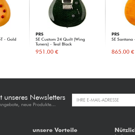
PRS
PRS
T - Gold
SE Custom 24 Quilt (Wing
SE Santana 
Tuners) - Teal Black
951.00 €
865.00 €
t unseres Newsletters
 Angebote, neue Produkte...
unsere Vorteile
Nützli