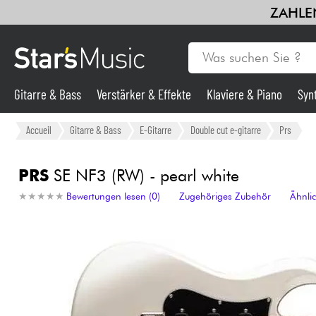
ZAHLEN
Gitarre & Bass
Verstärker & Effekte
Klaviere & Piano
Syn
Gitarre & Bass
Accueil
Gitarre & Bass
E-Gitarre
Double cut e-gitarre
Prs
Synths & samplers
PRS
SE NF3 (RW) - pearl white
★
★
★
★
★
★
★
★
★
★
Bewertungen lesen (0)
Zugehöriges Zubehör
Ähnli
Mikros
Licht
Violinen & Quartett