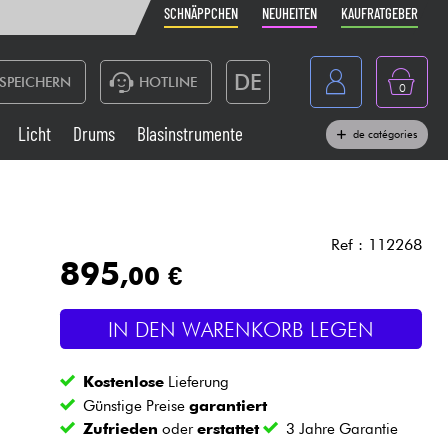
SCHNÄPPCHEN
NEUHEITEN
KAUFRATGEBER
DE
SPEICHERN
HOTLINE
0
France
Licht
Drums
Blasinstrumente
de catégories
Belgique
Klaviere & Piano
België
Kopfhörer
España
Ref : 112268
895
,00 €
Nederland
Live-Sound
English
IN DEN WARENKORB LEGEN
Blasinstrumente
Kostenlose
Lieferung
Kabel & Zubehöre
Günstige Preise
garantiert
Zufrieden
oder
erstattet
3 Jahre Garantie