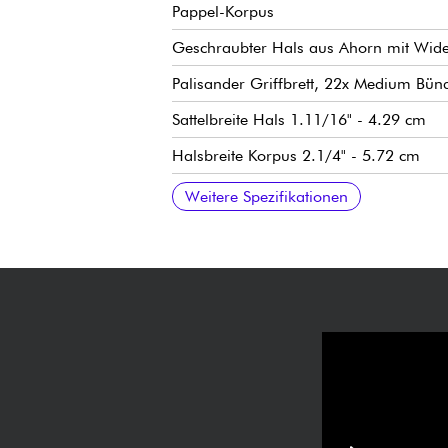
Pappel-Korpus
Geschraubter Hals aus Ahorn mit Wide 
Palisander Griffbrett, 22x Medium Bün
Sattelbreite Hals 1.11/16" - 4.29 cm
Halsbreite Korpus 2.1/4" - 5.72 cm
Tiefe Hals 1. Bund 13/16" - 2.06 cm
Tiefe Hals 12. Bund 57/64" - 2.26 cm
mensur 25.5" (Mensur)
Radius 10"
Mini-Pickups mit doppelter Wicklung P
Lautstärke
Ton
5-facher tonabnehmerwahlschalter
Traditionelles Vibrato PRS Patented Tre
PRS Patented stimmmechaniken
Hochglanz-Finish
Wird mit PRS Premium Gigbag verkauf
Weitere Spezifikationen