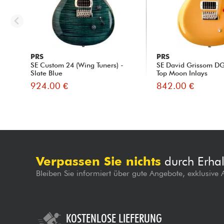
PRS
PRS
SE Custom 24 (Wing Tuners) -
SE David Grissom DG
Slate Blue
Top Moon Inlays
924.00 €
842.00 €
Verpassen Sie nichts
durch Erhal
Bleiben Sie informiert über gute Angebote, exklusive
KOSTENLOSE LIEFERUNG