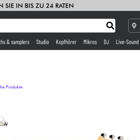
 SIE IN BIS ZU 24 RATEN
ths & samplers
Studio
Kopfhörer
Mikros
DJ
Live-Sound
Verstärker & Effekte
Studio
che Produkte
DJ
Drums
Kinder