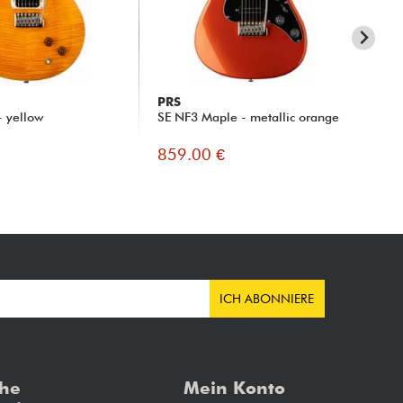
PRS
PR
- yellow
SE NF3 Maple - metallic orange
SE 
- C
859.00 €
95
ICH ABONNIERE
che
Mein Konto