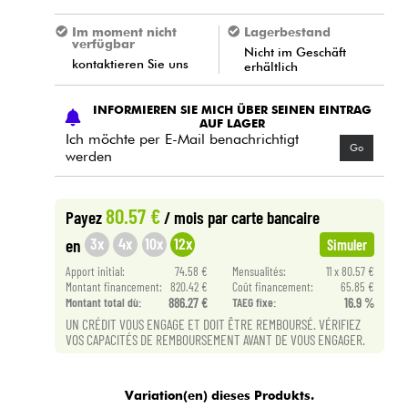
Im moment nicht
Lagerbestand
verfügbar
Nicht im Geschäft
kontaktieren Sie uns
erhältlich
INFORMIEREN SIE MICH ÜBER SEINEN EINTRAG
AUF LAGER
Ich möchte per E-Mail benachrichtigt
Go
werden
80.57 €
Payez
/ mois
par carte bancaire
3x
4x
10x
12x
en
Simuler
Apport initial:
74.58 €
Mensualités:
11 x 80.57 €
Montant financement:
820.42 €
Coût financement:
65.85 €
Montant total dù:
886.27 €
TAEG fixe:
16.9 %
UN CRÉDIT VOUS ENGAGE ET DOIT ÊTRE REMBOURSÉ. VÉRIFIEZ
VOS CAPACITÉS DE REMBOURSEMENT AVANT DE VOUS ENGAGER.
Variation(en) dieses Produkts.