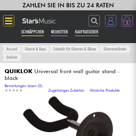
ZAHLEN SIE IN BIS ZU 24 RATEN
0
SCHNÄPPCHEN
NEUHEITEN
KAUFRATGEBER
Langue
Accueil
Gitarre & Bass
Zubehör für Gitarren & Bässe
Gitarrenständer
Quiklok
Gitarre & Bass
QUIKLOK
Universal front wall guitar stand -
black
Verstärker & Effekte
Bewertungen lesen (0)
★
★
★
★
★
★
★
★
★
★
Zugehöriges Zubehör
Ähnliche Produkte
Klaviere & Piano
Synths & samplers
Studio