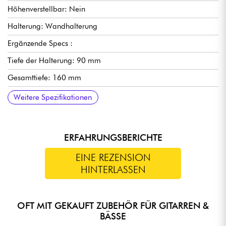
Höhenverstellbar: Nein
Halterung: Wandhalterung
Ergänzende Specs :
Tiefe der Halterung: 90 mm
Gesamttiefe: 160 mm
Breite: 90 mm
Durchmesser des Pfostens: 85 mm
Maximale Belastung: 12,5 kg
Weitere Spezifikationen
ERFAHRUNGSBERICHTE
EINE REZENSION
HINTERLASSEN
OFT MIT GEKAUFT ZUBEHÖR FÜR GITARREN &
BÄSSE