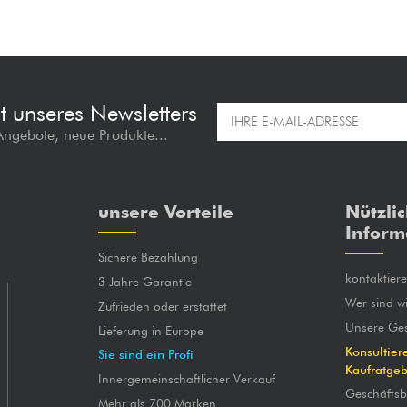
t unseres Newsletters
 Angebote, neue Produkte...
unsere Vorteile
Nützli
Inform
Sichere Bezahlung
kontaktier
3 Jahre Garantie
Wer sind wi
Zufrieden oder erstattet
Unsere Ges
Lieferung in Europe
Konsultier
Sie sind ein Profi
Kaufratge
Innergemeinschaftlicher Verkauf
Geschäfts
Mehr als 700 Marken