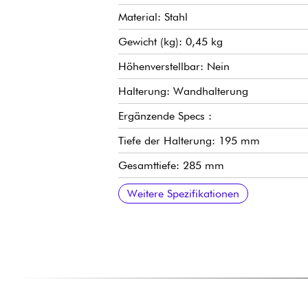
Material: Stahl
Gewicht (kg): 0,45 kg
Höhenverstellbar: Nein
Halterung: Wandhalterung
Ergänzende Specs :
Tiefe der Halterung: 195 mm
Gesamttiefe: 285 mm
Breite: 90 mm
Durchmesser des Pfostens: 85 mm
Maximale Belastung: 12,5 kg
Weitere Spezifikationen