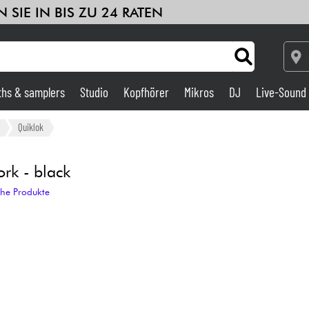
 SIE IN BIS ZU 24 RATEN
ths & samplers
Studio
Kopfhörer
Mikros
DJ
Live-Sound
le
Sehen Sie sich unsere Marken an
Verstärker & Effekte
Quiklok
Studio
rk - black
che Produkte
DJ
Drums
Kinder