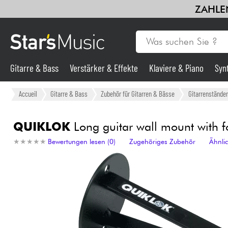
ZAHLEN
Gitarre & Bass
Verstärker & Effekte
Klaviere & Piano
Syn
Violinen & Quartett
Kinder
Kabel & Zubehöre
HiFi
Bund
Gitarre & Bass
Accueil
Gitarre & Bass
Zubehör für Gitarren & Bässe
Gitarrenständer
Synths & samplers
QUIKLOK
Long guitar wall mount with fo
★
★
★
★
★
★
★
★
★
★
Bewertungen lesen (0)
Zugehöriges Zubehör
Ähnli
Mikros
Licht
Violinen & Quartett