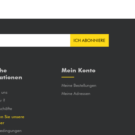
ICH ABONNIERE
che
Mein Konto
ationen
Meine Bestellungen
e uns
Meine Adressen
r ?
chäfte
en Sie unsere
ber
bedingungen