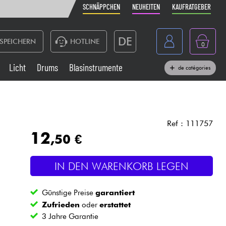
SCHNÄPPCHEN
NEUHEITEN
KAUFRATGEBER
DE
SPEICHERN
HOTLINE
0
France
Licht
Drums
Blasinstrumente
de catégories
Belgique
Klaviere & Piano
België
Kopfhörer
España
Ref : 111757
12
,50 €
Nederland
Live-Sound
English
IN DEN WARENKORB LEGEN
Blasinstrumente
Günstige Preise
garantiert
Kabel & Zubehöre
Zufrieden
oder
erstattet
3 Jahre Garantie