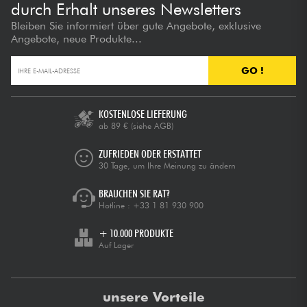
durch Erhalt unseres Newsletters
Bleiben Sie informiert über gute Angebote, exklusive
Angebote, neue Produkte...
GO !
KOSTENLOSE LIEFERUNG
ab 89 €
(siehe AGB)
ZUFRIEDEN ODER ERSTATTET
30 Tage, um Ihre Meinung zu ändern
BRAUCHEN SIE RAT?
Hotline :
+33 1 81 930 900
+ 10.000 PRODUKTE
Auf Lager
unsere Vorteile