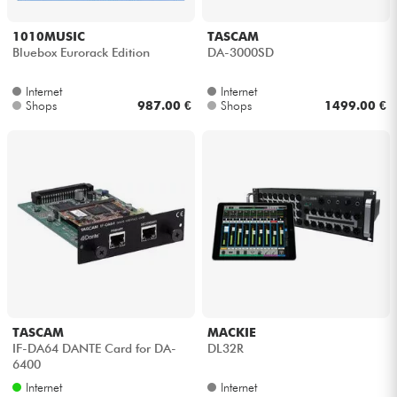
Kopfhörer
1010MUSIC
TASCAM
Bluebox Eurorack Edition
DA-3000SD
Mikros
Internet
Internet
Shops
987.00 €
Shops
1499.00 €
DJ
Live-Sound
Licht
Drums
Blasinstrumente
TASCAM
MACKIE
Violinen & Quartett
IF-DA64 DANTE Card for DA-
DL32R
6400
Internet
Internet
Kinder