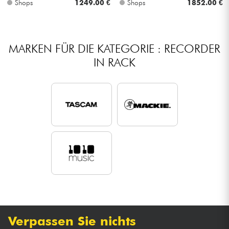
Shops
1249.00 €
Shops
1852.00 €
Kabel & Zubehöre
MARKEN FÜR DIE KATEGORIE : RECORDER
HiFi
IN RACK
Bundle
Sehen Sie sich unsere Marken an
Verpassen Sie nichts