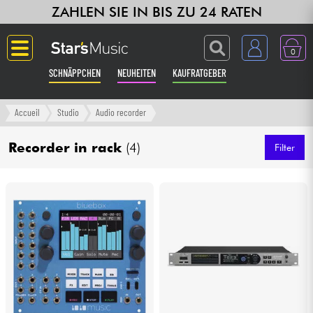
ZAHLEN SIE IN BIS ZU 24 RATEN
0
SCHNÄPPCHEN
NEUHEITEN
KAUFRATGEBER
Langue
Accueil
Studio
Audio recorder
Gitarre & Bass
Recorder in rack
(4)
Filter
Verstärker & Effekte
Klaviere & Piano
Synths & samplers
Studio