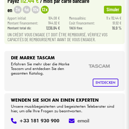
112.44 €
Payez
/ mois
par carte bancaire
3x
4x
10x
12x
en
Simuler
Kabel & Zubehöre
Apport initial:
104.08 €
Mensualités:
11 x 112.44 €
Montant financement:
1144.92 €
Coût financement:
91.92 €
Montant total dù:
1236.84 €
TAEG fixe:
16.9 %
HiFi
UN CRÉDIT VOUS ENGAGE ET DOIT ÊTRE REMBOURSÉ. VÉRIFIEZ VOS
CAPACITÉS DE REMBOURSEMENT AVANT DE VOUS ENGAGER.
Bundle
Sehen Sie sich unsere Marken an
DIE MARKE TASCAM
Erfahren Sie mehr über die Marke
Tascam und entdecken Sie den
gesamten Katalog.
ENTDECKEN
WENDEN SIE SICH AN EINEN EXPERTEN
Unsere musikbegeisterten und begeisterten Teleberater sind
hier, um alle Ihre Fragen zu beantworten.
+33 181 930 900
email