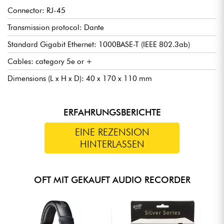
Connector: RJ-45
Transmission protocol: Dante
Standard Gigabit Ethernet: 1000BASE-T (IEEE 802.3ab)
Cables: category 5e or +
Dimensions (L x H x D): 40 x 170 x 110 mm
ERFAHRUNGSBERICHTE
EINE REZENSION
HINTERLASSEN
OFT MIT GEKAUFT AUDIO RECORDER