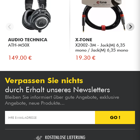
AUDIO TECHNICA
X-TONE
ATH-M50X
X2002-3M - Jack(M) 6,35
mono / Jack(M) 6,35 mono
S...
149.00 €
19.30 €
Verpassen Sie nichts
durch Erhalt unseres Newsletters
Bleiben Sie informiert über gute Angebote, exklusive
Angebote, neue Produkte...
GO !
KOSTENLOSE LIEFERUNG