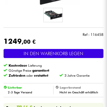
Kopfhörer
Mikros
DJ
Ref : 116458
1249
,00 €
Live-Sound
IN DEN WARENKORB LEGEN
Licht
Kostenlose
Lieferung
Drums
Günstige Preise
garantiert
Zufrieden
oder
erstattet
3 Jahre Garantie
Blasinstrumente
Lieferbar
Lagerbestand
2-3 Tage Versand
Nicht im Geschäft erhältlich
Violinen & Quartett
Kinder