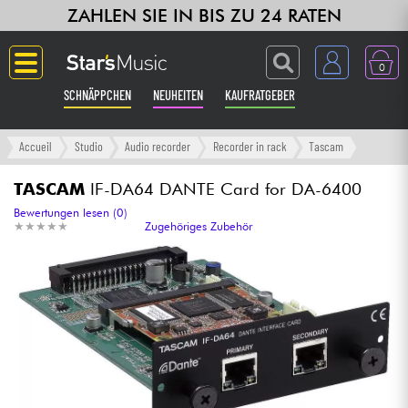
ZAHLEN SIE IN BIS ZU 24 RATEN
0
SCHNÄPPCHEN
NEUHEITEN
KAUFRATGEBER
Langue
Accueil
Studio
Audio recorder
Recorder in rack
Tascam
Gitarre & Bass
TASCAM
IF-DA64 DANTE Card for DA-6400
Bewertungen lesen (0)
★
★
★
★
★
★
★
★
★
★
Zugehöriges Zubehör
Verstärker & Effekte
Klaviere & Piano
Synths & samplers
Studio