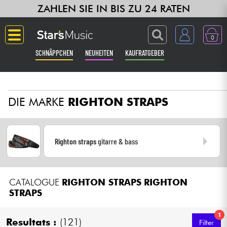
ZAHLEN SIE IN BIS ZU 24 RATEN
0
SCHNÄPPCHEN
NEUHEITEN
KAUFRATGEBER
Langue
DIE MARKE
RIGHTON STRAPS
Gitarre & Bass
Verstärker & Effekte
Righton straps
gitarre & bass
Klaviere & Piano
CATALOGUE
RIGHTON STRAPS
RIGHTON
Synths & samplers
STRAPS
Studio
1
Resultats :
(121)
Filter