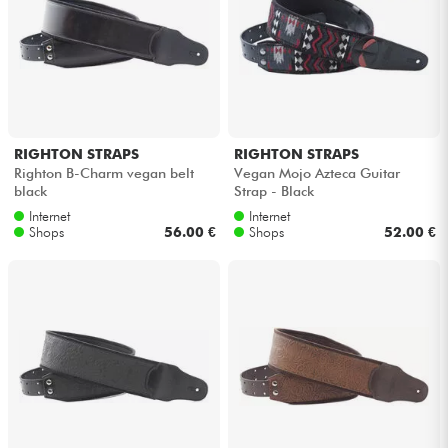
Kabel & Zubehöre
HiFi
Bundle
RIGHTON STRAPS
RIGHTON STRAPS
Righton B-Charm vegan belt
Vegan Mojo Azteca Guitar
black
Strap - Black
Sehen Sie sich unsere Marken an
Internet
Internet
Shops
56.00 €
Shops
52.00 €