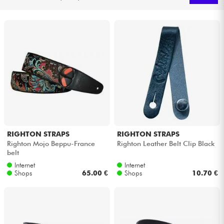
Kopfhörer
Mikros
DJ
Live-Sound
Licht
RIGHTON STRAPS
RIGHTON STRAPS
Drums
Righton Mojo Beppu-France
Righton Leather Belt Clip Black
belt
Internet
Internet
Blasinstrumente
Shops
65.00 €
Shops
10.70 €
Violinen & Quartett
Kinder