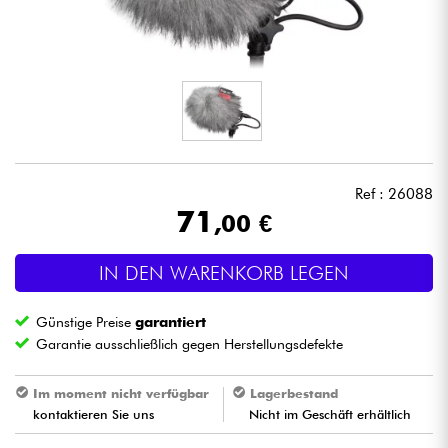
Kopfhörer
Mikros
DJ
Live-Sound
Ref : 26088
71
,00 €
Licht
IN DEN WARENKORB LEGEN
Drums
Günstige Preise
garantiert
Blasinstrumente
Garantie ausschließlich gegen Herstellungsdefekte
Violinen & Quartett
Im moment nicht verfügbar
Lagerbestand
kontaktieren Sie uns
Nicht im Geschäft erhältlich
Kinder