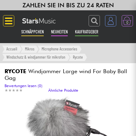
ZAHLEN SIE IN BIS ZU 24 RATEN
0
SCHNÄPPCHEN
NEUHEITEN
KAUFRATGEBER
Langue
Accueil
Mikros
Microphone Accessories
Windschutz & windjammer für mikrofon
Rycote
Gitarre & Bass
RYCOTE
Windjammer Large wind For Baby Ball
Gag
Verstärker & Effekte
Bewertungen lesen (0)
★
★
★
★
★
★
★
★
★
★
Ähnliche Produkte
Klaviere & Piano
Synths & samplers
Studio