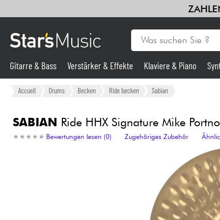
ZAHLEN
Gitarre & Bass
Verstärker & Effekte
Klaviere & Piano
Syn
Gitarre & Bass
Accueil
Drums
Becken
Ride becken
Sabian
Synths & samplers
SABIAN
Ride HHX Signature Mike Portno
★
★
★
★
★
★
★
★
★
★
Bewertungen lesen (0)
Zugehöriges Zubehör
Ähnli
Mikros
Licht
Violinen & Quartett