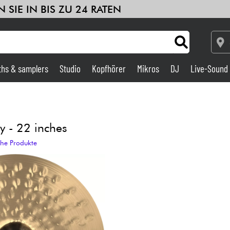
 SIE IN BIS ZU 24 RATEN
ths & samplers
Studio
Kopfhörer
Mikros
DJ
Live-Sound
Verstärker & Effekte
Studio
y - 22 inches
che Produkte
DJ
Drums
Kinder