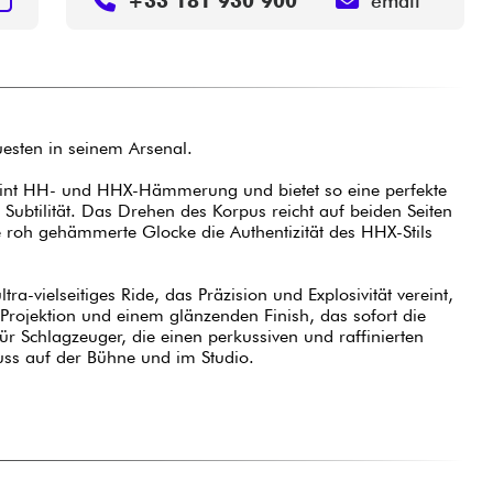
+33 181 930 900
email
uesten in seinem Arsenal.
eint HH- und HHX-Hämmerung und bietet so eine perfekte
Subtilität. Das Drehen des Korpus reicht auf beiden Seiten
 roh gehämmerte Glocke die Authentizität des HHX-Stils
tra-vielseitiges Ride, das Präzision und Explosivität vereint,
Projektion und einem glänzenden Finish, das sofort die
 für Schlagzeuger, die einen perkussiven und raffinierten
uss auf der Bühne und im Studio.