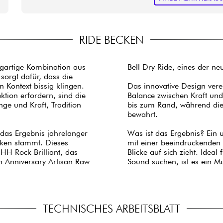
RIDE BECKEN
igartige Kombination aus
Bell Dry Ride, eines der ne
orgt dafür, dass die
Kontext bissig klingen.
Das innovative Design ver
tion erfordern, sind die
Balance zwischen Kraft und 
nge und Kraft, Tradition
bis zum Rand, während die
bewahrt.
 das Ergebnis jahrelanger
Was ist das Ergebnis? Ein ul
ecken stammt. Dieses
mit einer beeindruckenden 
 HH Rock Brilliant, das
Blicke auf sich zieht. Ideal
h Anniversary Artisan Raw
Sound suchen, ist es ein M
TECHNISCHES ARBEITSBLATT