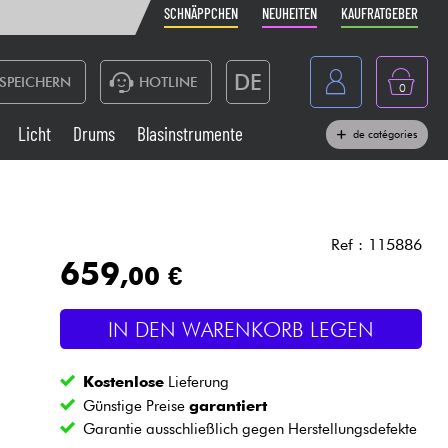
SCHNÄPPCHEN
NEUHEITEN
KAUFRATGEBER
DE
SPEICHERN
HOTLINE
0
France
Licht
Drums
Blasinstrumente
de catégories
Belgique
Klaviere & Piano
België
Kopfhörer
España
Ref : 115886
659
,00 €
Nederland
Live-Sound
English
IN DEN WARENKORB LEGEN
Blasinstrumente
Kostenlose
Lieferung
Kabel & Zubehöre
Günstige Preise
garantiert
Garantie ausschließlich gegen Herstellungsdefekte