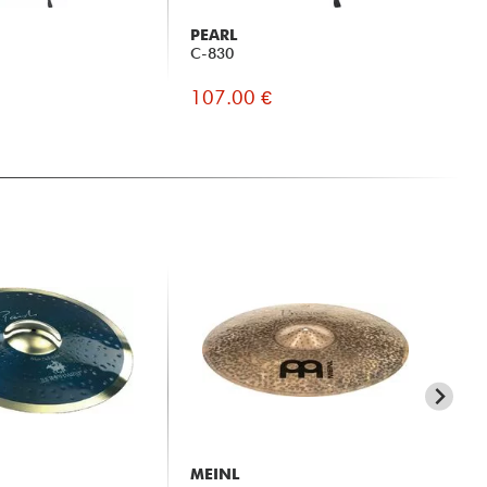
PEARL
PE
C-830
BC
107.00 €
10
MEINL
ZI