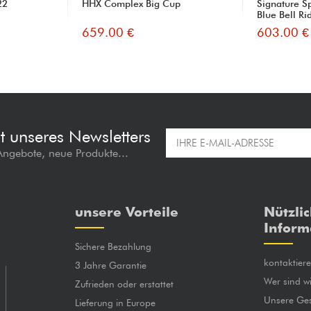
22
HHX Complex Big Cup
Signature S
Blue Bell Ri
659.00 €
603.00 €
t unseres Newsletters
 Angebote, neue Produkte...
unsere Vorteile
Nützli
Inform
Sichere Bezahlung
kontaktier
3 Jahre Garantie
Wer sind wi
Zufrieden oder erstattet
Unsere Ges
Lieferung in Europe