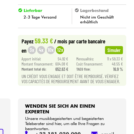
Lieferbar
Lagerbestand
2-3 Tage Versand
Nicht im Geschäft
erhältlich
59.33 €
Payez
/ mois
par carte bancaire
3x
4x
10x
12x
en
Simuler
Apport initial:
54.92 €
Mensualités:
11 x 59.33 €
Montant financement:
604.08 €
Coût financement:
48.55 €
Montant total dù:
652.63 €
TAEG fixe:
16.9 %
UN CRÉDIT VOUS ENGAGE ET DOIT ÊTRE REMBOURSÉ. VÉRIFIEZ
VOS CAPACITÉS DE REMBOURSEMENT AVANT DE VOUS ENGAGER.
WENDEN SIE SICH AN EINEN
EXPERTEN
Unsere musikbegeisterten und begeisterten
Teleberater sind hier, um alle Ihre Fragen zu
beantworten.
S