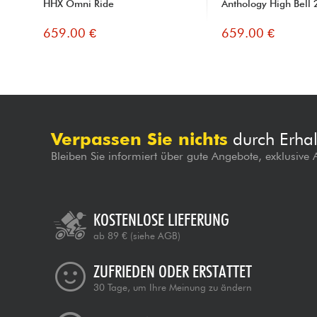
HHX Omni Ride
Anthology High Bell 
659.00 €
659.00 €
Verpassen Sie nichts
durch Erhal
Bleiben Sie informiert über gute Angebote, exklusive
KOSTENLOSE LIEFERUNG
ab 89 €
(siehe AGB)
ZUFRIEDEN ODER ERSTATTET
30 Tage, um Ihre Meinung zu ändern