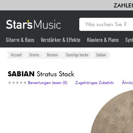
ZAHLEN
Gitarre & Bass
Verstärker & Effekte
Klaviere & Piano
Syn
Gitarre & Bass
Accueil
Drums
Becken
Sonstige becke
Sabian
Synths & samplers
SABIAN
Stratus Stack
★
★
★
★
★
★
★
★
★
★
Bewertungen lesen (0)
Zugehöriges Zubehör
Ähnli
Mikros
Licht
Violinen & Quartett