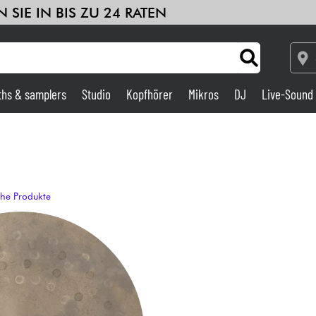
 SIE IN BIS ZU 24 RATEN
ths & samplers
Studio
Kopfhörer
Mikros
DJ
Live-Sound
Verstärker & Effekte
Studio
che Produkte
DJ
Drums
Kinder