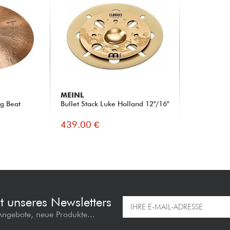
MEINL
ig Beat
Bullet Stack Luke Holland 12"/16"
439.00 €
t unseres Newsletters
 Angebote, neue Produkte...