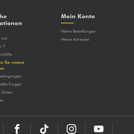
che
Mein Konto
ationen
Meine Bestellungen
e uns
Meine Adressen
r ?
chäfte
en Sie unsere
ber
bedingungen
ellte Fragen
e Daten
te