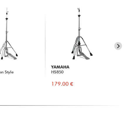
YAMAHA
PE
n Style
HS850
H-
179.00 €
21