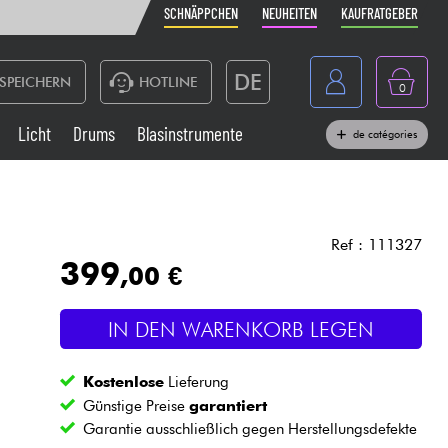
SCHNÄPPCHEN
NEUHEITEN
KAUFRATGEBER
DE
SPEICHERN
HOTLINE
0
France
Licht
Drums
Blasinstrumente
de catégories
Belgique
Klaviere & Piano
België
Kopfhörer
España
Ref : 111327
399
,00 €
Nederland
Live-Sound
English
IN DEN WARENKORB LEGEN
Blasinstrumente
Kostenlose
Lieferung
Kabel & Zubehöre
Günstige Preise
garantiert
Garantie ausschließlich gegen Herstellungsdefekte