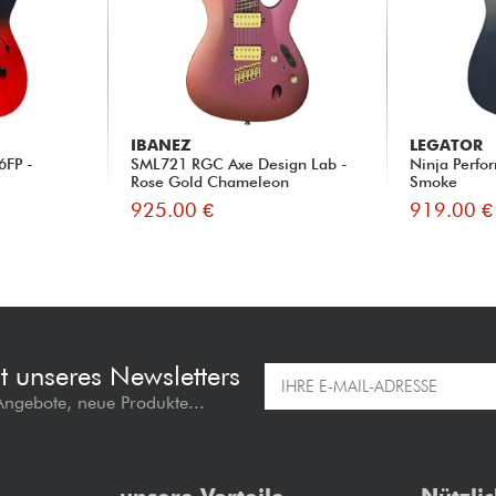
IBANEZ
LEGATOR
6FP -
SML721 RGC Axe Design Lab -
Ninja Perfo
Rose Gold Chameleon
Smoke
925.00 €
919.00 €
t unseres Newsletters
 Angebote, neue Produkte...