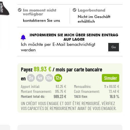
Im moment nicht
Lagerbestand
verfügbar
Nicht im Geschäft
kontaktieren Sie uns
erhältlich
INFORMIEREN SIE MICH ÜBER SEINEN EINTRAG
AUF LAGER
Ich möchte per E-Mail benachrichtigt
Go
werden
89.93 €
Payez
/ mois
par carte bancaire
3x
4x
10x
12x
en
Simuler
Apport initial:
83.25 €
Mensualités:
11 x 89.93 €
Montant financement:
915.75 €
Coût financement:
73.48 €
Montant total dù:
989.23 €
TAEG fixe:
16.9 %
UN CRÉDIT VOUS ENGAGE ET DOIT ÊTRE REMBOURSÉ. VÉRIFIEZ
VOS CAPACITÉS DE REMBOURSEMENT AVANT DE VOUS ENGAGER.