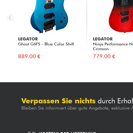
LEGATOR
LEGATOR
Ghost G6FS - Blue Color Shift
Ninja Performance N
Crimson
889.00 €
779.00 €
Verpassen Sie nichts
durch Erhal
Bleiben Sie informiert über gute Angebote, exklusive