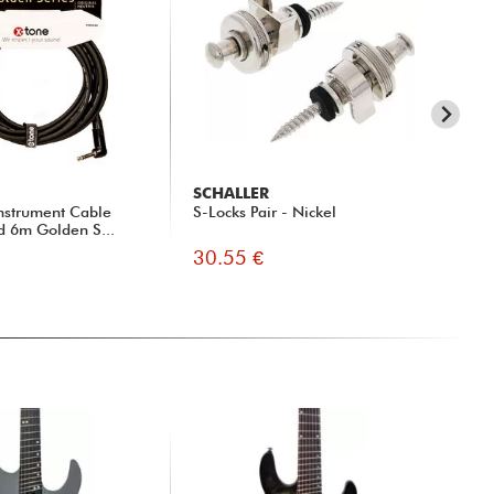
SCHALLER
X-
nstrument Cable
S-Locks Pair - Nickel
X10
d 6m Golden S...
(M)
30.55 €
10