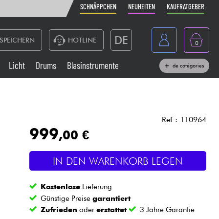
SCHNÄPPCHEN
NEUHEITEN
KAUFRATGEBER
DE
SPEICHERN
HOTLINE
0
France
Licht
Drums
Blasinstrumente
de catégories
Belgique
Klaviere & Piano
België
Kopfhörer
España
Ref : 110964
999
,00 €
Nederland
Live-Sound
English
IN DEN WARENKORB LEGEN
Blasinstrumente
Kostenlose
Lieferung
Kabel & Zubehöre
Günstige Preise
garantiert
Zufrieden
oder
erstattet
3 Jahre Garantie