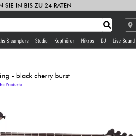
 SIE IN BIS ZU 24 RATEN
ths & samplers
Studio
Kopfhörer
Mikros
DJ
Live-Sound
Verstärker & Effekte
Studio
ng - black cherry burst
che Produkte
DJ
Drums
Kinder