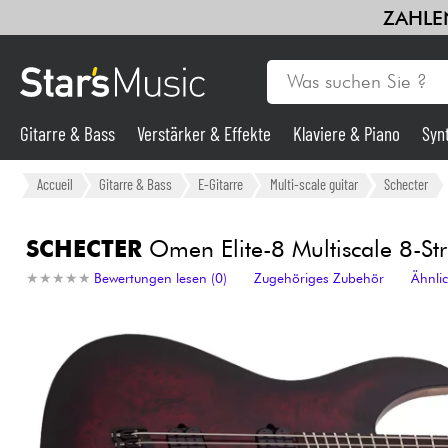
ZAHLEN
Gitarre & Bass
Verstärker & Effekte
Klaviere & Piano
Syn
Gitarre & Bass
Accueil
Gitarre & Bass
E-Gitarre
Multi-scale guitar
Schecter
Synths & samplers
SCHECTER
Omen Elite-8 Multiscale 8-Stri
★
★
★
★
★
★
★
★
★
★
Bewertungen lesen (0)
Zugehöriges Zubehör
Ähnli
Mikros
Licht
Violinen & Quartett