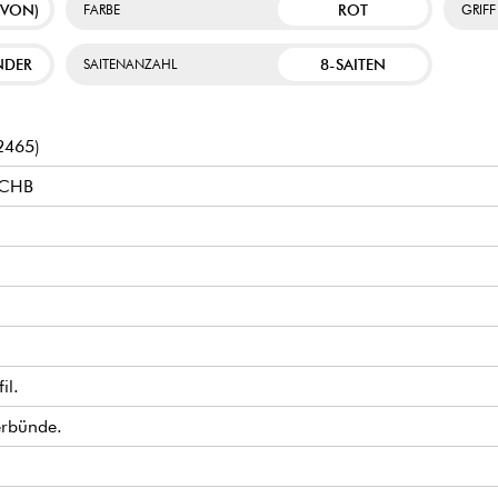
AVON)
ROT
FARBE
GRIFF
NDER
8-SAITEN
SAITENANZAHL
2465)
BCHB
il.
erbünde.