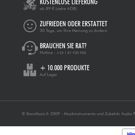
KOSTENLOSE LIEFERUNG
ab 89 €
(siehe AGB)
ZUFRIEDEN ODER ERSTATTET
30 Tage, um Ihre Meinung zu ändern
BRAUCHEN SIE RAT?
Hotline :
+33 1 81 930 900
+ 10.000 PRODUKTE
Auf Lager
© StarsMusic.fr 2009 - Musikinstrumente und Zubehör Audio 
Hin