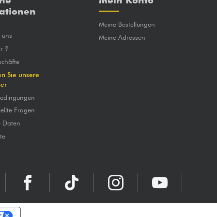
che
Mein Konto
ationen
Meine Bestellungen
e uns
Meine Adressen
r ?
chäfte
en Sie unsere
ber
bedingungen
ellte Fragen
e Daten
te