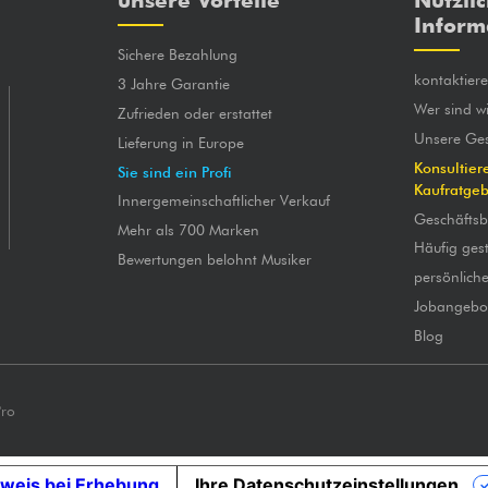
unsere Vorteile
Nützli
Inform
Sichere Bezahlung
kontaktier
3 Jahre Garantie
Wer sind wi
Zufrieden oder erstattet
Unsere Ges
Lieferung in Europe
Konsultier
Sie sind ein Profi
Kaufratge
Innergemeinschaftlicher Verkauf
Geschäfts
Mehr als 700 Marken
Häufig gest
Bewertungen belohnt Musiker
persönlich
Jobangebo
Blog
Pro
weis bei Erhebung
Ihre Datenschutzeinstellungen