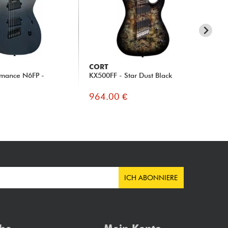
CORT
CO
rmance N6FP -
KX500FF - Star Dust Black
KX5
Bla
964.00 €
99
ICH ABONNIERE