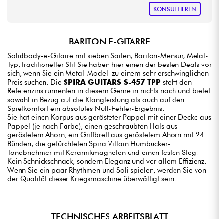
KONSULTIEREN
BARITON E-GITARRE
Solidbody-e-Gitarre mit sieben Saiten, Bariton-Mensur, Metal-
Typ, traditioneller Stil Sie haben hier einen der besten Deals vor
sich, wenn Sie ein Metal-Modell zu einem sehr erschwinglichen
Preis suchen. Die
SPIRA GUITARS S-457 TPP
steht den
Referenzinstrumenten in diesem Genre in nichts nach und bietet
sowohl in Bezug auf die Klangleistung als auch auf den
Spielkomfort ein absolutes Null-Fehler-Ergebnis.
Sie hat einen Korpus aus gerösteter Pappel mit einer Decke aus
Pappel (je nach Farbe), einen geschraubten Hals aus
geröstetem Ahorn, ein Griffbrett aus geröstetem Ahorn mit 24
Bünden, die gefürchteten Spira Villain Humbucker-
Tonabnehmer mit Keramikmagneten und einen festen Steg.
Kein Schnickschnack, sondern Eleganz und vor allem Effizienz.
Wenn Sie ein paar Rhythmen und Soli spielen, werden Sie von
der Qualität dieser Kriegsmaschine überwältigt sein.
TECHNISCHES ARBEITSBLATT