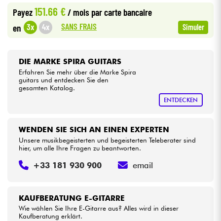
151.66 €
Payez
/ mois
par carte bancaire
Kabel & Zubehöre
SANS FRAIS
3x
4x
en
Simuler
HiFi
DIE MARKE SPIRA GUITARS
Erfahren Sie mehr über die Marke Spira
Bundle
guitars und entdecken Sie den
gesamten Katalog.
Sehen Sie sich unsere Marken an
ENTDECKEN
WENDEN SIE SICH AN EINEN EXPERTEN
Unsere musikbegeisterten und begeisterten Teleberater sind
hier, um alle Ihre Fragen zu beantworten.
+33 181 930 900
email
KAUFBERATUNG E-GITARRE
Wie wählen Sie Ihre E-Gitarre aus? Alles wird in dieser
Kaufberatung erklärt.