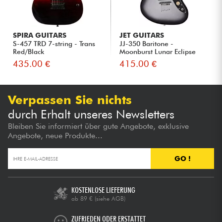
SPIRA GUITARS
JET GUITARS
S-457 TRD 7-string - Trans
JJ-350 Baritone -
Red/Black
Moonburst Lunar Eclipse
435.00 €
415.00 €
Verpassen Sie nichts
durch Erhalt unseres Newsletters
Bleiben Sie informiert über gute Angebote, exklusive
Angebote, neue Produkte...
GO !
KOSTENLOSE LIEFERUNG
ab 89 €
(siehe AGB)
ZUFRIEDEN ODER ERSTATTET