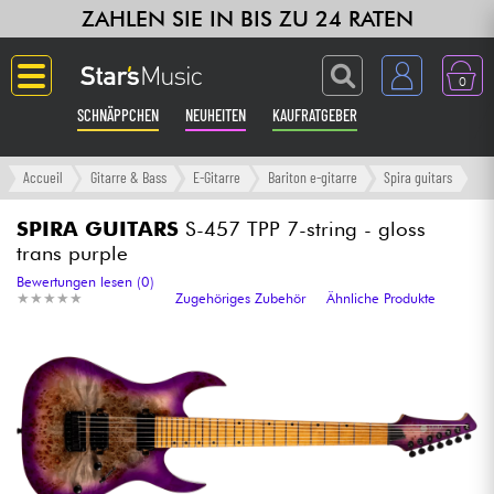
ZAHLEN SIE IN BIS ZU 24 RATEN
0
SCHNÄPPCHEN
NEUHEITEN
KAUFRATGEBER
Langue
Accueil
Gitarre & Bass
E-Gitarre
Bariton e-gitarre
Spira guitars
Gitarre & Bass
SPIRA GUITARS
S-457 TPP 7-string - gloss
trans purple
Verstärker & Effekte
Bewertungen lesen (0)
★
★
★
★
★
★
★
★
★
★
Zugehöriges Zubehör
Ähnliche Produkte
Klaviere & Piano
Synths & samplers
Studio