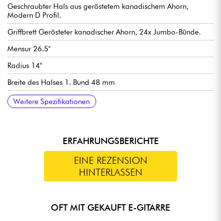
Geschraubter Hals aus geröstetem kanadischem Ahorn,
Modern D Profil.
Griffbrett Gerösteter kanadischer Ahorn, 24x Jumbo-Bünde.
Mensur 26.5"
Radius 14"
Breite des Halses 1. Bund 48 mm
Humbucker-tonabnehmer Spira Villain, Keramikmagnete, 12k
Master Volume, Master Tone, tonabnehmerwahlschalter 3-fach.
Fester Spira Steg
Spira stimmmechaniken (gekapselte Mechaniken)
Weitere Spezifikationen
output.
ERFAHRUNGSBERICHTE
EINE REZENSION
HINTERLASSEN
OFT MIT GEKAUFT E-GITARRE