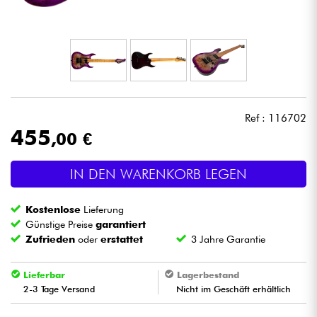
Kopfhörer
Mikros
DJ
Ref : 116702
Live-Sound
455
,00 €
Licht
IN DEN WARENKORB LEGEN
Drums
Kostenlose
Lieferung
Günstige Preise
garantiert
Blasinstrumente
Zufrieden
oder
erstattet
3 Jahre Garantie
Lieferbar
Lagerbestand
Violinen & Quartett
2-3 Tage Versand
Nicht im Geschäft erhältlich
Kinder