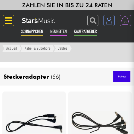
ZAHLEN SIE IN BIS ZU 24 RATEN
0
SCHNÄPPCHEN
NEUHEITEN
KAUFRATGEBER
Langue
Accueil
Kabel & Zubehöre
Cables
Gitarre & Bass
Steckeradapter
(66)
Verstärker & Effekte
Filter
Klaviere & Piano
Synths & samplers
Studio