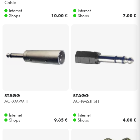
Cable
Internet
Internet
Kabel & Zubehöre
Shops
10.00 €
Shops
7.00 €
HiFi
Bundle
Sehen Sie sich unsere Marken an
STAGG
STAGG
AC-XMPMH
AC-PMSJFSH
Internet
Internet
Shops
9.35 €
Shops
4.00 €