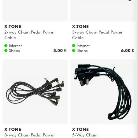
Kopfhörer
Mikros
X-TONE
X-TONE
2-way Chain Pedal Power
3-way Chain Pedal Power
Cable
Cable
DJ
Internet
Internet
Shops
5.00 €
Shops
6.00 €
Live-Sound
Licht
Drums
Blasinstrumente
Violinen & Quartett
X-TONE
X-TONE
8-way Chain Pedal Power
5-Way Chain
Kinder