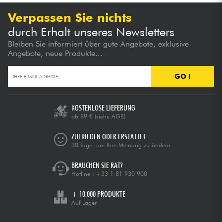
Verpassen Sie nichts
durch Erhalt unseres Newsletters
Bleiben Sie informiert über gute Angebote, exklusive
Angebote, neue Produkte...
GO !
KOSTENLOSE LIEFERUNG
ab 89 €
(siehe AGB)
ZUFRIEDEN ODER ERSTATTET
30 Tage, um Ihre Meinung zu ändern
BRAUCHEN SIE RAT?
Hotline :
+33 1 81 930 900
+ 10.000 PRODUKTE
Auf Lager