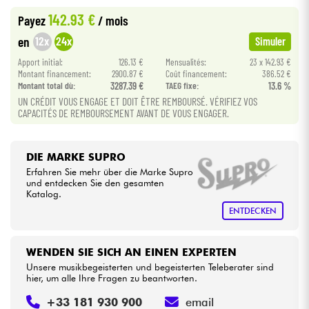
142.93 €
Payez
/ mois
Kabel & Zubehöre
12x
24x
en
Simuler
Apport initial:
126.13 €
Mensualités:
23 x 142.93 €
HiFi
Montant financement:
2900.87 €
Coût financement:
386.52 €
Montant total dù:
3287.39 €
TAEG fixe:
13.6 %
UN CRÉDIT VOUS ENGAGE ET DOIT ÊTRE REMBOURSÉ. VÉRIFIEZ VOS
Bundle
CAPACITÉS DE REMBOURSEMENT AVANT DE VOUS ENGAGER.
Sehen Sie sich unsere Marken an
DIE MARKE SUPRO
Erfahren Sie mehr über die Marke Supro
und entdecken Sie den gesamten
Katalog.
ENTDECKEN
WENDEN SIE SICH AN EINEN EXPERTEN
Unsere musikbegeisterten und begeisterten Teleberater sind
hier, um alle Ihre Fragen zu beantworten.
+33 181 930 900
email