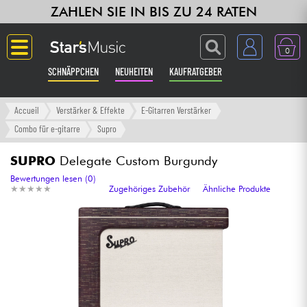
ZAHLEN SIE IN BIS ZU 24 RATEN
0
SCHNÄPPCHEN
NEUHEITEN
KAUFRATGEBER
Langue
Accueil
Verstärker & Effekte
E-Gitarren Verstärker
Combo für e-gitarre
Supro
Gitarre & Bass
SUPRO
Delegate Custom Burgundy
Verstärker & Effekte
Bewertungen lesen (0)
★
★
★
★
★
★
★
★
★
★
Zugehöriges Zubehör
Ähnliche Produkte
Klaviere & Piano
Synths & samplers
Studio