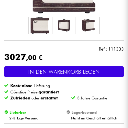
Kopfhörer
Mikros
DJ
Ref : 111333
Live-Sound
3027
,00 €
Licht
IN DEN WARENKORB LEGEN
Drums
Kostenlose
Lieferung
Günstige Preise
garantiert
Blasinstrumente
Zufrieden
oder
erstattet
3 Jahre Garantie
Violinen & Quartett
Lieferbar
Lagerbestand
2-3 Tage Versand
Nicht im Geschäft erhältlich
Kinder