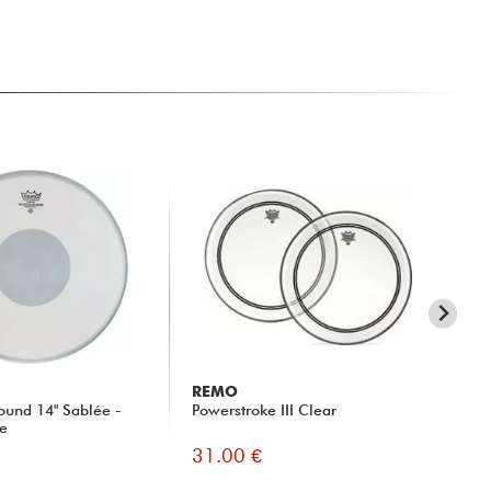
REMO
VI
ound 14" Sablée -
Powerstroke III Clear
Ame
re
31.00 €
13