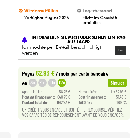
Wiederauffüllen
Lagerbestand
Verfügbar August 2026
Nicht im Geschäft
erhältlich
INFORMIEREN SIE MICH ÜBER SEINEN EINTRAG
AUF LAGER
Ich möchte per E-Mail benachrichtigt
Go
werden
62.93 €
Payez
/ mois
par carte bancaire
3x
4x
10x
12x
en
Simuler
Apport initial:
58.25 €
Mensualités:
11 x 62.93 €
Montant financement:
640.75 €
Coût financement:
51.48 €
Montant total dù:
692.23 €
TAEG fixe:
16.9 %
UN CRÉDIT VOUS ENGAGE ET DOIT ÊTRE REMBOURSÉ. VÉRIFIEZ
VOS CAPACITÉS DE REMBOURSEMENT AVANT DE VOUS ENGAGER.