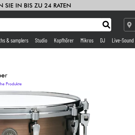
 SIE IN BIS ZU 24 RATEN
ths & samplers
Studio
Kopfhörer
Mikros
DJ
Live-Sound
Verstärker & Effekte
Studio
per
che Produkte
DJ
Drums
Kinder