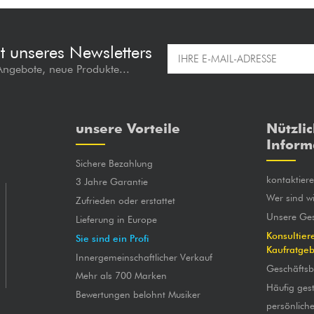
t unseres Newsletters
 Angebote, neue Produkte...
unsere Vorteile
Nützli
Inform
Sichere Bezahlung
kontaktier
3 Jahre Garantie
Wer sind wi
Zufrieden oder erstattet
Unsere Ges
Lieferung in Europe
Konsultier
Sie sind ein Profi
Kaufratge
Innergemeinschaftlicher Verkauf
Geschäfts
Mehr als 700 Marken
Häufig gest
Bewertungen belohnt Musiker
persönlich