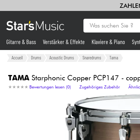
ZAHLEN
Gitarre & Bass
Verstärker & Effekte
Klaviere & Piano
Syn
Gitarre & Bass
Accueil
Drums
Acoustic Drums
Snaredrums
Tama
Synths & samplers
TAMA
Starphonic Copper PCP147 - cop
★
★
★
★
★
★
★
★
★
★
Bewertungen lesen (0)
Zugehöriges Zubehör
Ähnli
Mikros
Licht
Violinen & Quartett