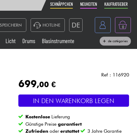
SCHNÄPPCHEN
NEUHEITEN
KAUFRATGEBER
DE
SPEICHERN
HOTLINE
0
France
Licht
Drums
Blasinstrumente
de catégories
Belgique
Klaviere & Piano
België
Kopfhörer
España
Ref : 116920
699
,00 €
Nederland
Live-Sound
English
IN DEN WARENKORB LEGEN
Blasinstrumente
Kostenlose
Lieferung
Kabel & Zubehöre
Günstige Preise
garantiert
Zufrieden
oder
erstattet
3 Jahre Garantie