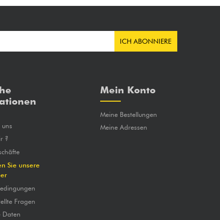
ICH ABONNIERE
che
Mein Konto
ationen
Meine Bestellungen
e uns
Meine Adressen
r ?
chäfte
en Sie unsere
ber
bedingungen
ellte Fragen
e Daten