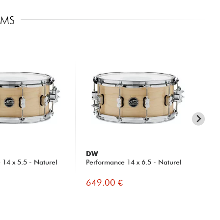
UMS
DW
D
 14 x 5.5 - Naturel
Performance 14 x 6.5 - Naturel
Col
649.00 €
66