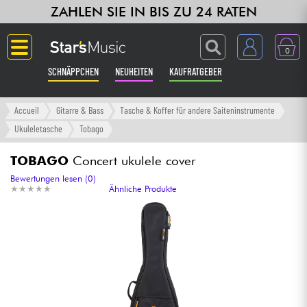
ZAHLEN SIE IN BIS ZU 24 RATEN
0
SCHNÄPPCHEN
NEUHEITEN
KAUFRATGEBER
Langue
Accueil
Gitarre & Bass
Tasche & Koffer für andere Saiteninstrumente
Ukuleletasche
Tobago
Gitarre & Bass
TOBAGO
Concert ukulele cover
Verstärker & Effekte
Bewertungen lesen (0)
★
★
★
★
★
★
★
★
★
★
Ähnliche Produkte
Klaviere & Piano
Synths & samplers
Studio