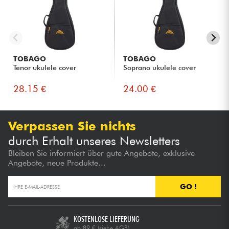
TOBAGO
TOBAGO
Tenor ukulele cover
Soprano ukulele cover
28.15 €
24.00 €
Verpassen Sie nichts
durch Erhalt unseres Newsletters
Bleiben Sie informiert über gute Angebote, exklusive
Angebote, neue Produkte...
GO !
KOSTENLOSE LIEFERUNG
ab 89 €
(siehe AGB)