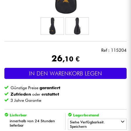
Kopfhörer
Mikros
DJ
Ref : 115204
Live-Sound
26
,10 €
Licht
IN DEN WARENKORB LEGEN
Drums
Günstige Preise
garantiert
Zufrieden
oder
erstattet
Blasinstrumente
3 Jahre Garantie
Violinen & Quartett
Lieferbar
Lagerbestand
innerhalb von 24 Stunden
Siehe Verfügbarkeit.
lieferbar
Speichern
Kinder