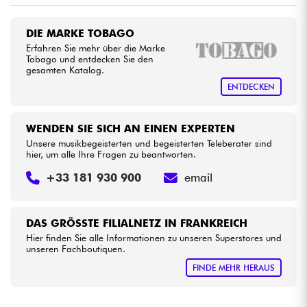
•
Star
'
S
Music
BORDEAUX
Kabel & Zubehöre
DIE MARKE TOBAGO
•
Erfahren Sie mehr über die Marke
Star
'
S
Music
LILLE
Tobago und entdecken Sie den
HiFi
gesamten Katalog.
•
Star
'
S
Music
LYON
ENTDECKEN
Bundle
•
Star
'
S
Music
PARIS
WENDEN SIE SICH AN EINEN EXPERTEN
Sehen Sie sich unsere Marken an
Unsere musikbegeisterten und begeisterten Teleberater sind
hier, um alle Ihre Fragen zu beantworten.
+33 181 930 900
email
DAS GRÖSSTE FILIALNETZ IN FRANKREICH
Hier finden Sie alle Informationen zu unseren Superstores und
unseren Fachboutiquen.
FINDE MEHR HERAUS