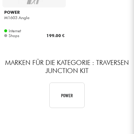
Kopfhörer
POWER
M1603 Angle
Mikros
Internet
Shops
199.00 €
DJ
Live-Sound
MARKEN FÜR DIE KATEGORIE : TRAVERSEN
JUNCTION KIT
Licht
Drums
POWER
Blasinstrumente
Violinen & Quartett
Kinder