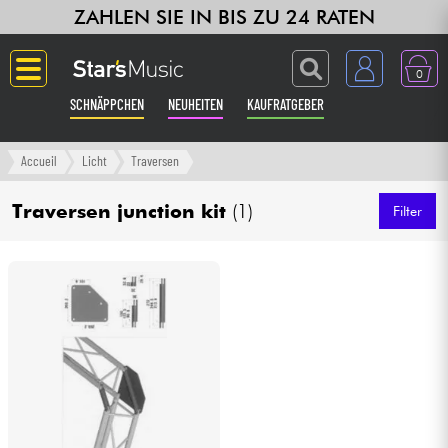
ZAHLEN SIE IN BIS ZU 24 RATEN
0
SCHNÄPPCHEN
NEUHEITEN
KAUFRATGEBER
Langue
Accueil
Licht
Traversen
Gitarre & Bass
Traversen junction kit
(1)
Filter
Verstärker & Effekte
Klaviere & Piano
Synths & samplers
Studio