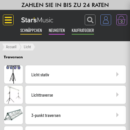
ZAHLEN SIE IN BIS ZU 24 RATEN
0
SCHNÄPPCHEN
NEUHEITEN
KAUFRATGEBER
Langue
Accueil
Licht
Traversen
Gitarre & Bass
Licht stativ
Verstärker & Effekte
Klaviere & Piano
Lichttraverse
Synths & samplers
3-punkt traversen
Studio