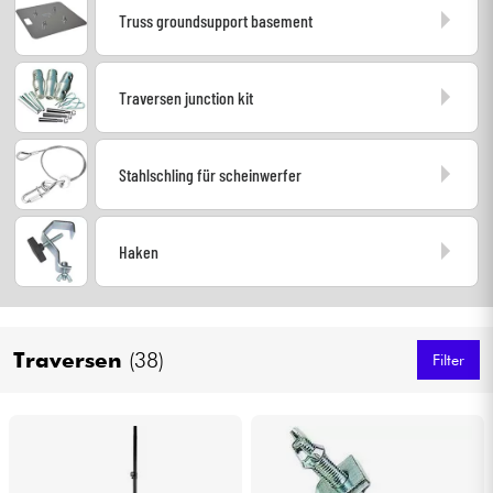
Truss groundsupport basement
Kopfhörer
Mikros
Traversen junction kit
DJ
Stahlschling für scheinwerfer
Live-Sound
Haken
Licht
Drums
Traversen
(38)
Filter
Blasinstrumente
Violinen & Quartett
Kinder