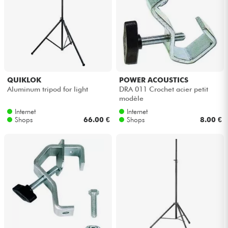
Kabel & Zubehöre
HiFi
Bundle
QUIKLOK
POWER ACOUSTICS
Aluminum tripod for light
DRA 011 Crochet acier petit
modèle
Sehen Sie sich unsere Marken an
Internet
Internet
Shops
66.00 €
Shops
8.00 €