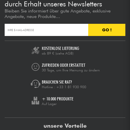
durch Erhalt unseres Newsletters
Bleiben Sie informiert über gute Angebote, exklusive
Angebote, neue Produkte...
GO !
KOSTENLOSE LIEFERUNG
ab 89 €
(siehe AGB)
ZUFRIEDEN ODER ERSTATTET
30 Tage, um Ihre Meinung zu ändern
BRAUCHEN SIE RAT?
Hotline :
+33 1 81 930 900
+ 10.000 PRODUKTE
Auf Lager
unsere Vorteile