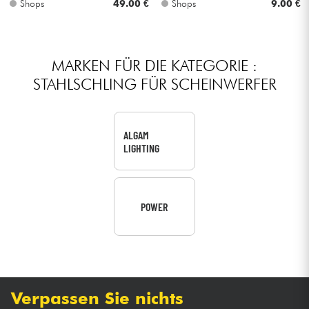
Shops
49.00 €
Shops
9.00 €
Kabel & Zubehöre
MARKEN FÜR DIE KATEGORIE :
HiFi
STAHLSCHLING FÜR SCHEINWERFER
Bundle
ALGAM
Sehen Sie sich unsere Marken an
LIGHTING
POWER
Verpassen Sie nichts