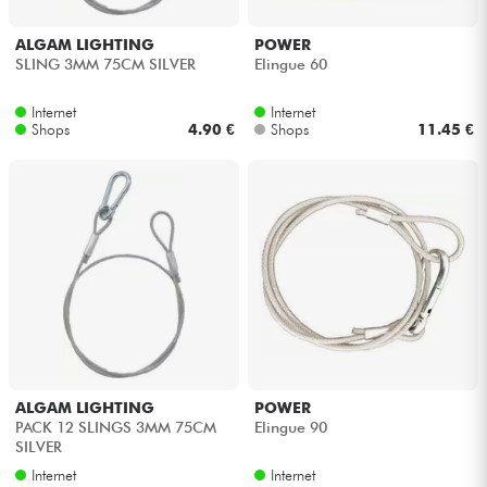
Kopfhörer
ALGAM LIGHTING
POWER
SLING 3MM 75CM SILVER
Elingue 60
Mikros
Internet
Internet
Shops
4.90 €
Shops
11.45 €
DJ
Live-Sound
Licht
Drums
Blasinstrumente
ALGAM LIGHTING
POWER
Violinen & Quartett
PACK 12 SLINGS 3MM 75CM
Elingue 90
SILVER
Internet
Internet
Kinder