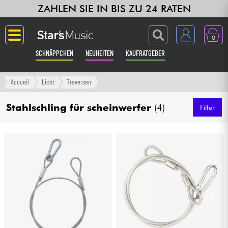
ZAHLEN SIE IN BIS ZU 24 RATEN
0
SCHNÄPPCHEN
NEUHEITEN
KAUFRATGEBER
Langue
Accueil
Licht
Traversen
Gitarre & Bass
Stahlschling für scheinwerfer
(4)
Filter
Verstärker & Effekte
Klaviere & Piano
Synths & samplers
Studio