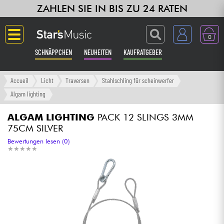
ZAHLEN SIE IN BIS ZU 24 RATEN
0
SCHNÄPPCHEN
NEUHEITEN
KAUFRATGEBER
Langue
Accueil
Licht
Traversen
Stahlschling für scheinwerfer
Algam lighting
Gitarre & Bass
ALGAM LIGHTING
PACK 12 SLINGS 3MM
75CM SILVER
Verstärker & Effekte
Bewertungen lesen (0)
★
★
★
★
★
★
★
★
★
★
Klaviere & Piano
Synths & samplers
Studio