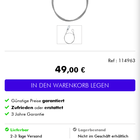
Kopfhörer
Mikros
DJ
Live-Sound
Ref : 114963
49
,00 €
Licht
IN DEN WARENKORB LEGEN
Drums
Günstige Preise
garantiert
Blasinstrumente
Zufrieden
oder
erstattet
3 Jahre Garantie
Violinen & Quartett
Lieferbar
Lagerbestand
2-3 Tage Versand
Nicht im Geschäft erhältlich
Kinder