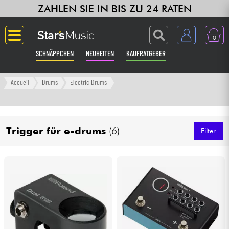
ZAHLEN SIE IN BIS ZU 24 RATEN
0
SCHNÄPPCHEN
NEUHEITEN
KAUFRATGEBER
Langue
Accueil
Drums
Electric Drums
Gitarre & Bass
Trigger für e-drums
(6)
Verstärker & Effekte
Filter
Klaviere & Piano
Synths & samplers
Studio