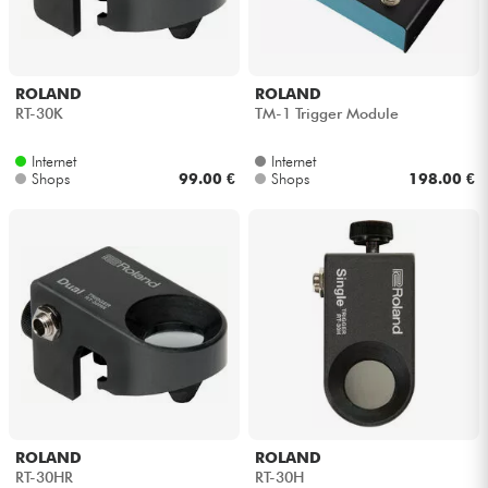
Kopfhörer
Mikros
ROLAND
ROLAND
RT-30K
TM-1 Trigger Module
DJ
Internet
Internet
Shops
99.00 €
Shops
198.00 €
Live-Sound
Licht
Drums
Blasinstrumente
Violinen & Quartett
ROLAND
ROLAND
RT-30HR
RT-30H
Kinder