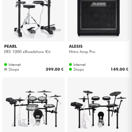
Kabel & Zubehöre
HiFi
Bundle
PEARL
ALESIS
ERS 1000 eRoadshow Kit
Nitro Amp Pro
Sehen Sie sich unsere Marken an
Internet
Internet
Shops
399.00 €
Shops
149.00 €