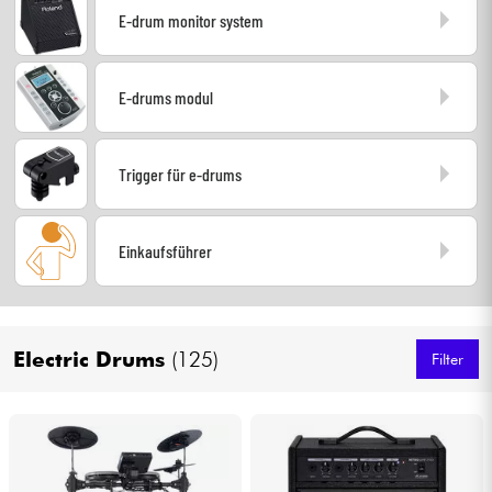
E-drum monitor system
Kopfhörer
Mikros
E-drums modul
DJ
Trigger für e-drums
Live-Sound
Einkaufsführer
Licht
Drums
Electric Drums
(125)
Filter
Blasinstrumente
Violinen & Quartett
Kinder