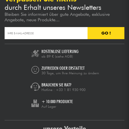
durch Erhalt unseres Newsletters
Bleiben Sie informiert über gute Angebote, exklusive
Angebote, neue Produkte...
GO !
KOSTENLOSE LIEFERUNG
ab 89 €
(siehe AGB)
ZUFRIEDEN ODER ERSTATTET
30 Tage, um Ihre Meinung zu ändern
BRAUCHEN SIE RAT?
Hotline :
+33 1 81 930 900
+ 10.000 PRODUKTE
Auf Lager
unsere Vorteile