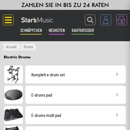
ZAHLEN SIE IN BIS ZU 24 RATEN
0
SCHNÄPPCHEN
NEUHEITEN
KAUFRATGEBER
Langue
Accueil
Drums
Electric Drums
Gitarre & Bass
Komplett e-drum set
Verstärker & Effekte
Klaviere & Piano
E-drums pad
Synths & samplers
E-drums multi pad
Studio