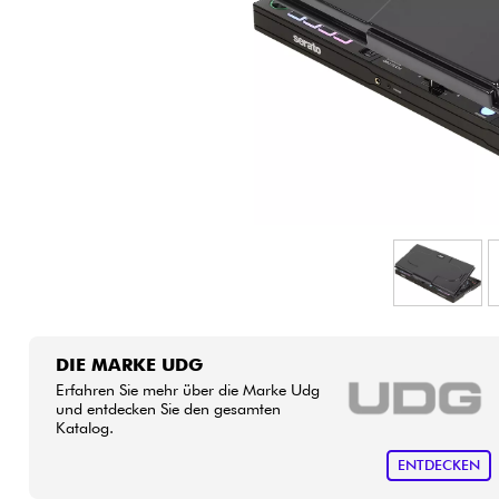
HiFi
DIE MARKE UDG
Erfahren Sie mehr über die Marke Udg
und entdecken Sie den gesamten
Katalog.
ENTDECKEN