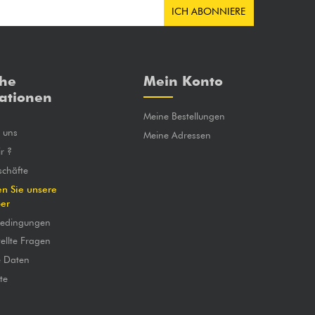
ICH ABONNIERE
che
Mein Konto
ationen
Meine Bestellungen
e uns
Meine Adressen
r ?
chäfte
en Sie unsere
ber
bedingungen
ellte Fragen
e Daten
te