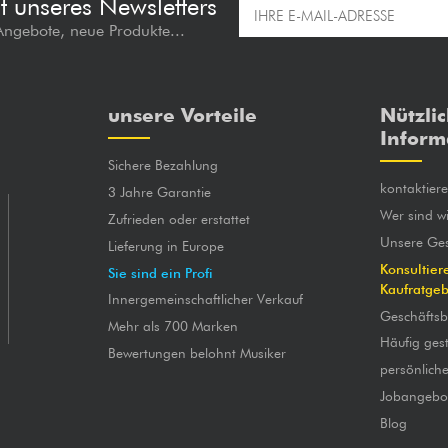
t unseres Newsletters
 Angebote, neue Produkte...
unsere Vorteile
Nützli
Inform
Sichere Bezahlung
kontaktier
3 Jahre Garantie
Wer sind wi
Zufrieden oder erstattet
Unsere Ges
Lieferung in Europe
Konsultier
Sie sind ein Profi
Kaufratge
Innergemeinschaftlicher Verkauf
Geschäfts
Mehr als 700 Marken
Häufig gest
Bewertungen belohnt Musiker
persönlich
Jobangebo
Blog