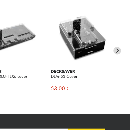
R
DECKSAVER
DE
DDJ-FLX6 cover
DJM-S3 Cover
Ves
53.00 €
49