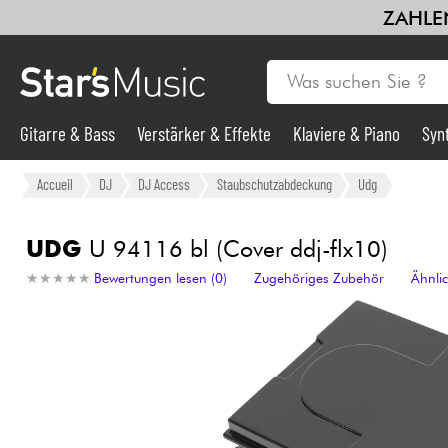
ZAHLEN
Gitarre & Bass
Verstärker & Effekte
Klaviere & Piano
Syn
Gitarre & Bass
Accueil
DJ
DJ Access
Staubschutzabdeckung
Udg
Synths & samplers
UDG
U 94116 bl (Cover ddj-flx10)
★
★
★
★
★
★
★
★
★
★
Bewertungen lesen (0)
Zugehöriges Zubehör
Ähnli
Mikros
Licht
Violinen & Quartett