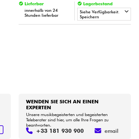
Lieferbar
Lagerbestand
innerhalb von 24
Siehe Verfügbarkeit.
Stunden lieferbar
Speichern
•
Star
'
S
Music
LILLE
•
Star
'
S
Music
PARIS
•
Star
'
S
Music
TOULOUSE
WENDEN SIE SICH AN EINEN
EXPERTEN
Unsere musikbegeisterten und begeisterten
Teleberater sind hier, um alle Ihre Fragen zu
beantworten.
S
+33 181 930 900
email