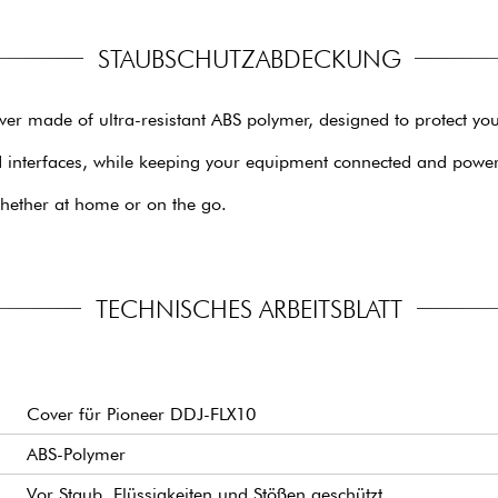
STAUBSCHUTZABDECKUNG
er made of ultra-resistant ABS polymer, designed to protect your
 and interfaces, while keeping your equipment connected and powe
whether at home or on the go.
TECHNISCHES ARBEITSBLATT
Cover für Pioneer DDJ-FLX10
ABS-Polymer
Vor Staub, Flüssigkeiten und Stößen geschützt.