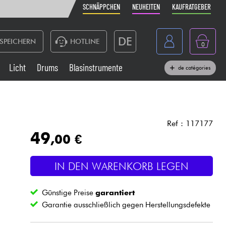
SCHNÄPPCHEN
NEUHEITEN
KAUFRATGEBER
DE
SPEICHERN
HOTLINE
0
France
Licht
Drums
Blasinstrumente
de catégories
Belgique
Klaviere & Piano
België
Kopfhörer
España
Ref : 117177
49
,00 €
Nederland
Live-Sound
English
IN DEN WARENKORB LEGEN
Blasinstrumente
Günstige Preise
garantiert
Kabel & Zubehöre
Garantie ausschließlich gegen Herstellungsdefekte