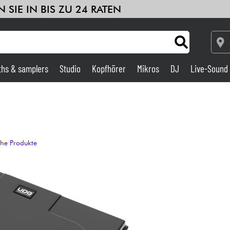
 SIE IN BIS ZU 24 RATEN
ths & samplers
Studio
Kopfhörer
Mikros
DJ
Live-Sound
Verstärker & Effekte
Studio
che Produkte
DJ
Drums
Kinder