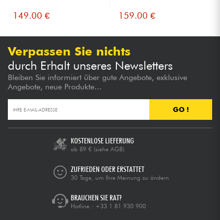
149.00 €
159.00 €
Verpassen Sie nichts
durch Erhalt unseres Newsletters
Bleiben Sie informiert über gute Angebote, exklusive
Angebote, neue Produkte...
GO !
KOSTENLOSE LIEFERUNG
ab 89 €
(siehe AGB)
ZUFRIEDEN ODER ERSTATTET
30 Tage, um Ihre Meinung zu ändern
BRAUCHEN SIE RAT?
Hotline :
+33 1 81 930 900