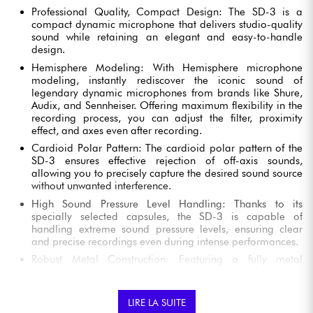
Professional Quality, Compact Design: The SD-3 is a
compact dynamic microphone that delivers studio-quality
sound while retaining an elegant and easy-to-handle
design.
Hemisphere Modeling: With Hemisphere microphone
modeling, instantly rediscover the iconic sound of
legendary dynamic microphones from brands like Shure,
Audix, and Sennheiser. Offering maximum flexibility in the
recording process, you can adjust the filter, proximity
effect, and axes even after recording.
Cardioid Polar Pattern: The cardioid polar pattern of the
SD-3 ensures effective rejection of off-axis sounds,
allowing you to precisely capture the desired sound source
without unwanted interference.
High Sound Pressure Level Handling: Thanks to its
specially selected capsules, the SD-3 is capable of
handling extreme sound pressure levels, ensuring clear
and precise recordings even during intense performances.
Robust Metal Construction: Featuring a fully metal
construction, the SD-3 is designed to withstand heavy use
while retaining its elegance and efficiency.
The Hemisphere plug-in is available at the time of
LIRE LA SUITE