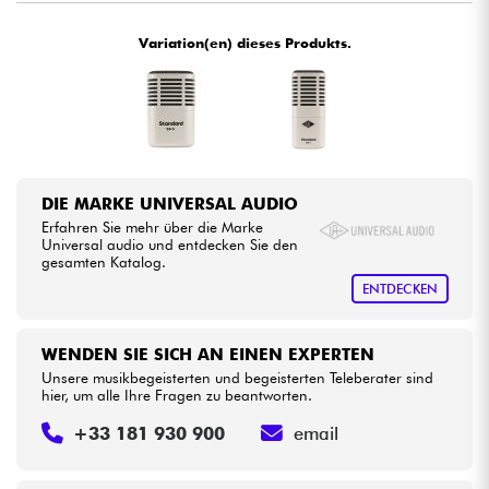
•
Star
'
S
Music
BRUXELLES
Variation(en) dieses Produkts.
Kabel & Zubehöre
•
Star
'
S
Music
LYON
HiFi
Bundle
DIE MARKE UNIVERSAL AUDIO
Sehen Sie sich unsere Marken an
Erfahren Sie mehr über die Marke
Universal audio und entdecken Sie den
gesamten Katalog.
ENTDECKEN
WENDEN SIE SICH AN EINEN EXPERTEN
Unsere musikbegeisterten und begeisterten Teleberater sind
hier, um alle Ihre Fragen zu beantworten.
+33 181 930 900
email