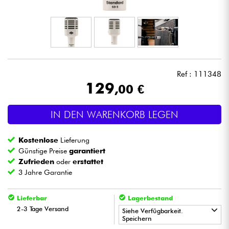
Kopfhörer
Mikros
DJ
Ref : 111348
129
,00 €
Live-Sound
IN DEN WARENKORB LEGEN
Licht
Kostenlose
Lieferung
Drums
Günstige Preise
garantiert
Zufrieden
oder
erstattet
3 Jahre Garantie
Blasinstrumente
Lieferbar
Lagerbestand
Violinen & Quartett
2-3 Tage Versand
Siehe Verfügbarkeit.
Speichern
Kinder