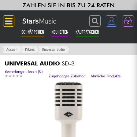
ZAHLEN SIE IN BIS ZU 24 RATEN
0
SCHNÄPPCHEN
NEUHEITEN
KAUFRATGEBER
Langue
Accueil
Mikros
Universal audio
Gitarre & Bass
UNIVERSAL AUDIO
SD-3
Bewertungen lesen (0)
★
★
★
★
★
★
★
★
★
★
Zugehöriges Zubehör
Ähnliche Produkte
Verstärker & Effekte
Klaviere & Piano
Synths & samplers
Studio