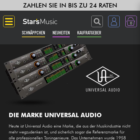
ZAHLEN SIE IN BIS ZU 24 RATEN
0
SCHNÄPPCHEN
NEUHEITEN
KAUFRATGEBER
Langue
Gitarre & Bass
Verstärker & Effekte
Klaviere & Piano
Synths & samplers
DIE MARKE UNIVERSAL AUDIO
Heute ist Universal Audio eine Marke, die aus der Musikindustrie nicht
Studio
mehr wegzudenken ist, und sicherlich sogar die Referenzmarke für
alle professionellen Toningenieure. Das Unternehmen wurde 1958