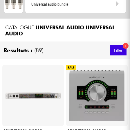
Universal audio
bundle
Kabel & Zubehöre
CATALOGUE
UNIVERSAL AUDIO
UNIVERSAL
HiFi
AUDIO
Bundle
1
Resultats :
(89)
Filter
Sehen Sie sich unsere Marken an
SALE