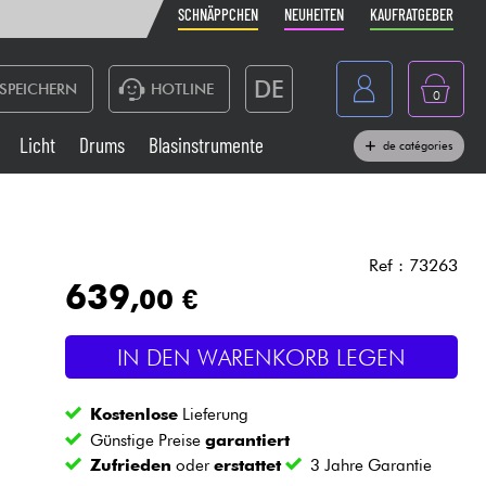
SCHNÄPPCHEN
NEUHEITEN
KAUFRATGEBER
DE
SPEICHERN
HOTLINE
0
France
Licht
Drums
Blasinstrumente
de catégories
Belgique
Klaviere & Piano
België
Kopfhörer
España
Ref : 73263
639
,00 €
Nederland
Live-Sound
English
IN DEN WARENKORB LEGEN
Blasinstrumente
Kostenlose
Lieferung
Kabel & Zubehöre
Günstige Preise
garantiert
Zufrieden
oder
erstattet
3 Jahre Garantie