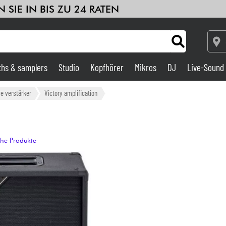
 SIE IN BIS ZU 24 RATEN
ths & samplers
Studio
Kopfhörer
Mikros
DJ
Live-Sound
Verstärker & Effekte
re verstärker
Victory amplification
Studio
che Produkte
DJ
Drums
Kinder