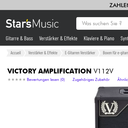
ZAHLEN
Gitarre & Bass
Verstärker & Effekte
Klaviere & Piano
Syn
Gitarre & Bass
Accueil
Verstärker & Effekte
E-Gitarren Verstärker
Boxen für e-gitar
Synths & samplers
VICTORY AMPLIFICATION
V112V
★
★
★
★
★
★
★
★
★
★
Bewertungen lesen (0)
Zugehöriges Zubehör
Ähnli
Mikros
Licht
Violinen & Quartett