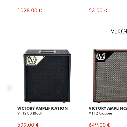
1028.00 €
53.00 €
VERG
VICTORY AMPLIFICATION
VICTORY AMPLIFI
V112CB Black
V112 Copper
599.00 €
649.00 €