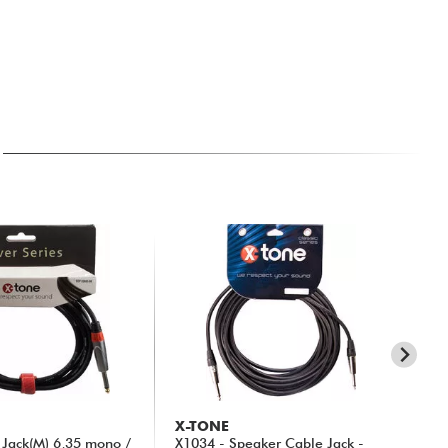
X-TONE
X-
Jack(M) 6,35 mono /
X1034 - Speaker Cable Jack -
X10