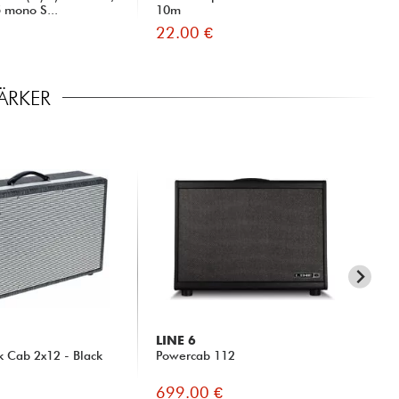
5 mono S...
10m
(M)
22.00 €
10
ÄRKER
LINE 6
ME
k Cab 2x12 - Black
Powercab 112
1X1
Bla
699.00 €
69