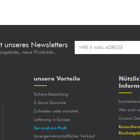
t unseres Newsletters
 Angebote, neue Produkte...
unsere Vorteile
Nützli
Inform
Sichere Bezahlung
kontaktier
3 Jahre Garantie
Wer sind wi
Zufrieden oder erstattet
Unsere Ges
Lieferung in Europe
Konsultier
Sie sind ein Profi
Kaufratge
Innergemeinschaftlicher Verkauf