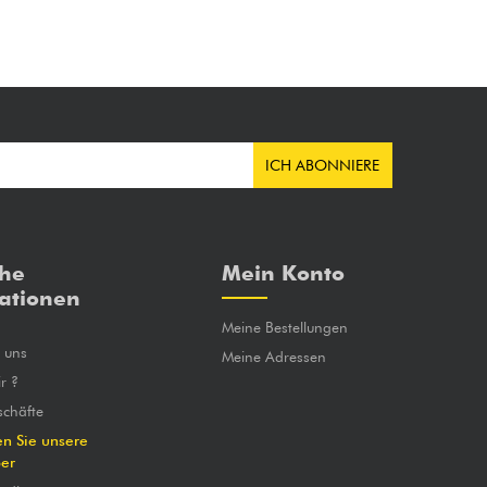
ICH ABONNIERE
che
Mein Konto
ationen
Meine Bestellungen
e uns
Meine Adressen
r ?
chäfte
en Sie unsere
ber