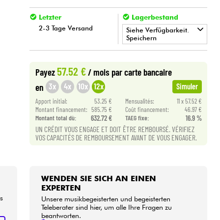
Letzter
Lagerbestand
2-3 Tage Versand
Siehe Verfügbarkeit.
Speichern
•
Star
'
S
Music
TOULOUSE
57.52 €
Payez
/ mois
par carte bancaire
3x
4x
10x
12x
en
Simuler
Apport initial:
53.25 €
Mensualités:
11 x 57.52 €
Montant financement:
585.75 €
Coût financement:
46.97 €
Montant total dù:
632.72 €
TAEG fixe:
16.9 %
UN CRÉDIT VOUS ENGAGE ET DOIT ÊTRE REMBOURSÉ. VÉRIFIEZ
VOS CAPACITÉS DE REMBOURSEMENT AVANT DE VOUS ENGAGER.
WENDEN SIE SICH AN EINEN
EXPERTEN
s
Unsere musikbegeisterten und begeisterten
Teleberater sind hier, um alle Ihre Fragen zu
beantworten.